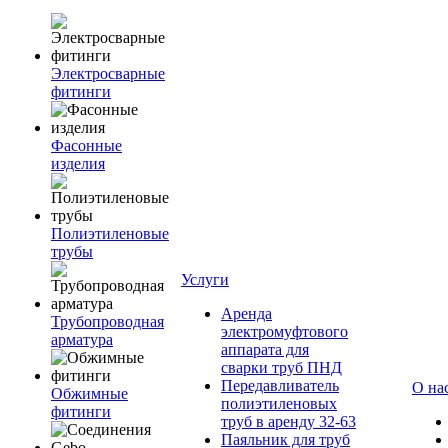
Электросварные
фитинги
Фасонные
изделия
Полиэтиленовые
трубы
Услуги
Аренда
Трубопроводная
электромуфтового
арматура
аппарата для
сварки труб ПНД
Передавливатель
О на
Обжимные
полиэтиленовых
фитинги
труб в аренду 32-63
Паяльник для труб