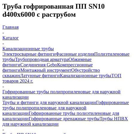
Труба гофрированная ПП SN10
d400х6000 с раструбом
Главная
-
Каталог
-
Канализационные трубы
Электросварные фитинги
Фасонные изделия
Полиэтиленовые
трубы
Трубопроводная арматура
Обжимные
фитинги
Соединения Gebo
Компрессионные
фитинги
Монтажный инструмент
Обустройство
скважин
Латунные фитинги
Канализационные трубы
ТОП
товаров 2024 г.
-
Гофрированные трубы полипропиленовые для наружной
канализации
Трубы и фитинги для наружной канализации
Гофрированные
трубы полипропиленовые для наружной
канализации
Гофрированные трубы полиэтиленовые для
канализации
Гофрированные дренажные трубы
Трубы НПВХ
для наружной канализации
-