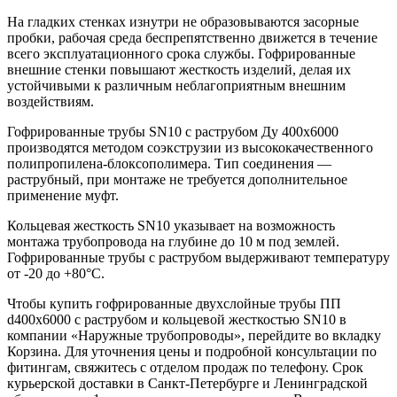
На гладких стенках изнутри не образовываются засорные
пробки, рабочая среда беспрепятственно движется в течение
всего эксплуатационного срока службы. Гофрированные
внешние стенки повышают жесткость изделий, делая их
устойчивыми к различным неблагоприятным внешним
воздействиям.
Гофрированные трубы SN10 с раструбом Ду 400х6000
производятся методом соэкструзии из высококачественного
полипропилена-блоксополимера. Тип соединения —
раструбный, при монтаже не требуется дополнительное
применение муфт.
Кольцевая жесткость SN10 указывает на возможность
монтажа трубопровода на глубине до 10 м под землей.
Гофрированные трубы с раструбом выдерживают температуру
от -20 до +80°С.
Чтобы купить гофрированные двухслойные трубы ПП
d400х6000 с раструбом и кольцевой жесткостью SN10 в
компании «Наружные трубопроводы», перейдите во вкладку
Корзина. Для уточнения цены и подробной консультации по
фитингам, свяжитесь с отделом продаж по телефону. Срок
курьерской доставки в Санкт-Петербурге и Ленинградской