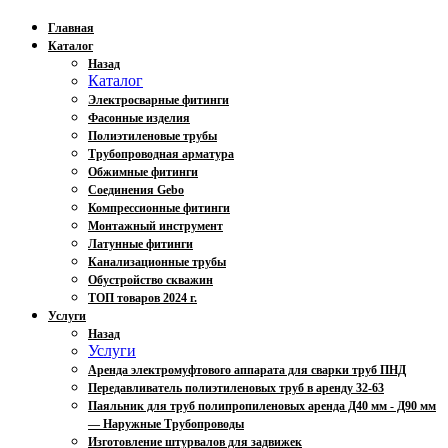
Главная
Каталог
Назад
Каталог
Электросварные фитинги
Фасонные изделия
Полиэтиленовые трубы
Трубопроводная арматура
Обжимные фитинги
Соединения Gebo
Компрессионные фитинги
Монтажный инструмент
Латунные фитинги
Канализационные трубы
Обустройство скважин
ТОП товаров 2024 г.
Услуги
Назад
Услуги
Аренда электромуфтового аппарата для сварки труб ПНД
Передавливатель полиэтиленовых труб в аренду 32-63
Паяльник для труб полипропиленовых аренда Д40 мм - Д90 мм
— Наружные Трубопроводы
Изготовление штурвалов для задвижек