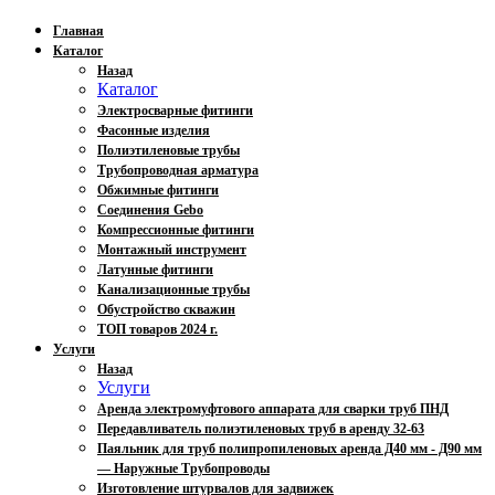
Главная
Каталог
Назад
Каталог
Электросварные фитинги
Фасонные изделия
Полиэтиленовые трубы
Трубопроводная арматура
Обжимные фитинги
Соединения Gebo
Компрессионные фитинги
Монтажный инструмент
Латунные фитинги
Канализационные трубы
Обустройство скважин
ТОП товаров 2024 г.
Услуги
Назад
Услуги
Аренда электромуфтового аппарата для сварки труб ПНД
Передавливатель полиэтиленовых труб в аренду 32-63
Паяльник для труб полипропиленовых аренда Д40 мм - Д90 мм
— Наружные Трубопроводы
Изготовление штурвалов для задвижек