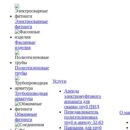
Электросварные
фитинги
Фасонные
изделия
Полиэтиленовые
трубы
Услуги
Аренда
Трубопроводная
электромуфтового
арматура
аппарата для
сварки труб ПНД
Передавливатель
О на
Обжимные
полиэтиленовых
фитинги
труб в аренду 32-63
Паяльник для труб