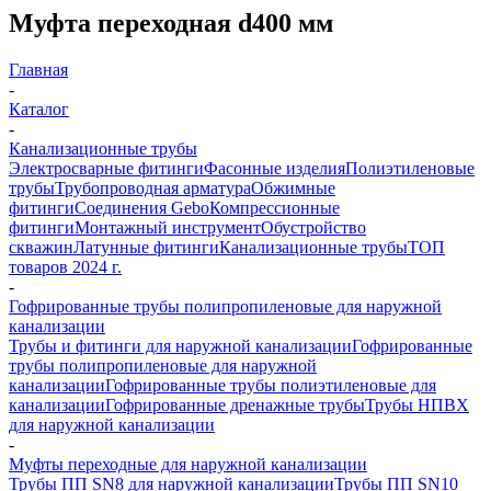
Муфта переходная d400 мм
Главная
-
Каталог
-
Канализационные трубы
Электросварные фитинги
Фасонные изделия
Полиэтиленовые
трубы
Трубопроводная арматура
Обжимные
фитинги
Соединения Gebo
Компрессионные
фитинги
Монтажный инструмент
Обустройство
скважин
Латунные фитинги
Канализационные трубы
ТОП
товаров 2024 г.
-
Гофрированные трубы полипропиленовые для наружной
канализации
Трубы и фитинги для наружной канализации
Гофрированные
трубы полипропиленовые для наружной
канализации
Гофрированные трубы полиэтиленовые для
канализации
Гофрированные дренажные трубы
Трубы НПВХ
для наружной канализации
-
Муфты переходные для наружной канализации
Трубы ПП SN8 для наружной канализации
Трубы ПП SN10