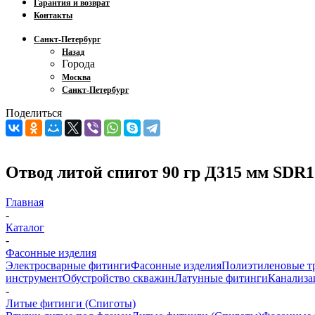
Гарантия и возврат
Контакты
Санкт-Петербург
Назад
Города
Москва
Санкт-Петербург
Поделиться
Отвод литой спигот 90 гр Д315 мм SDR1
Главная
-
Каталог
-
Фасонные изделия
Электросварные фитинги
Фасонные изделия
Полиэтиленовые т
инструмент
Обустройство скважин
Латунные фитинги
Канализа
-
Литые фитинги (Спиготы)