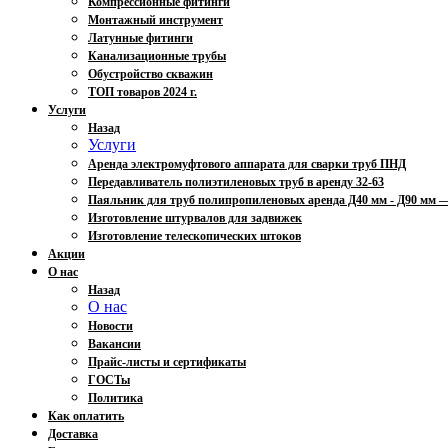
Компрессионные фитинги
Монтажный инструмент
Латунные фитинги
Канализационные трубы
Обустройство скважин
ТОП товаров 2024 г.
Услуги
Назад
Услуги
Аренда электромуфтового аппарата для сварки труб ПНД
Передавливатель полиэтиленовых труб в аренду 32-63
Паяльник для труб полипропиленовых аренда Д40 мм - Д90 мм
Изготовление штурвалов для задвижек
Изготовление телескопических штоков
Акции
О нас
Назад
О нас
Новости
Вакансии
Прайс-листы и сертификаты
ГОСТы
Политика
Как оплатить
Доставка