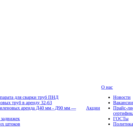
О нас
парата для сварки труб ПНД
Новости
овых труб в аренду 32-63
Вакансии
иленовых аренда Д40 мм - Д90 мм —
Акции
Прайс-ли
сертифик
 задвижек
ГОСТы
их штоков
Политик