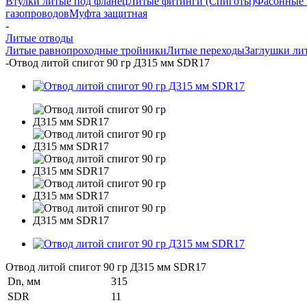
Втулки литые под фланец
Литые фитинги (Спиготы)
Фасонные 
газопроводов
Муфта защитная
-
Литые отводы
Литые равнопроходные тройники
Литые переходы
Заглушки ли
-
Отвод литой спигот 90 гр Д315 мм SDR17
Отвод литой спигот 90 гр Д315 мм SDR17
Dn, мм
315
SDR
11