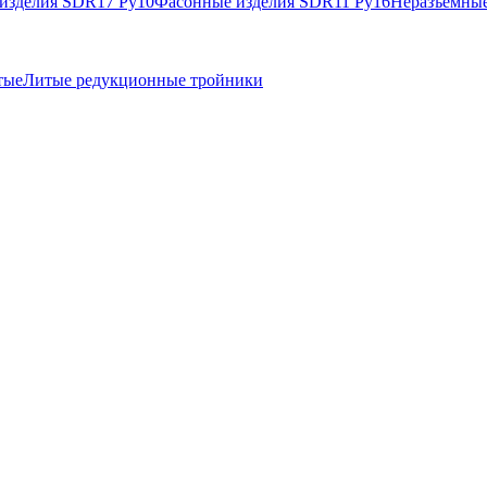
изделия SDR17 Ру10
Фасонные изделия SDR11 Ру16
Неразъемные
тые
Литые редукционные тройники