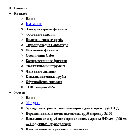
Главная
Каталог
Назад
Каталог
Электросварные фитинги
Фасонные изделия
Полиэтиленовые трубы
Трубопроводная арматура
Обжимные фитинги
Соединения Gebo
Компрессионные фитинги
Монтажный инструмент
Латунные фитинги
Канализационные трубы
Обустройство скважин
ТОП товаров 2024 г.
Услуги
Назад
Услуги
Аренда электромуфтового аппарата для сварки труб ПНД
Передавливатель полиэтиленовых труб в аренду 32-63
Паяльник для труб полипропиленовых аренда Д40 мм - Д90 мм
— Наружные Трубопроводы
Изготовление штурвалов для задвижек