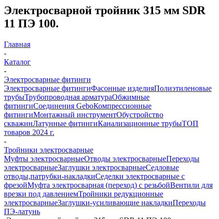
Электросварной тройник 315 мм SDR
11 ПЭ 100.
Главная
-
Каталог
-
Электросварные фитинги
Электросварные фитинги
Фасонные изделия
Полиэтиленовые
трубы
Трубопроводная арматура
Обжимные
фитинги
Соединения Gebo
Компрессионные
фитинги
Монтажный инструмент
Обустройство
скважин
Латунные фитинги
Канализационные трубы
ТОП
товаров 2024 г.
-
Тройники электросварные
Муфты электросварные
Отводы электросварные
Переходы
электросварные
Заглушки электросварные
Седловые
отводы,патрубки-накладки
Седелки электросварные с
фрезой
Муфта электросварная (переход) с резьбой
Вентили для
врезки под давлением
Тройники редукционные
электросварные
Заглушки-усиливающие накладки
Переходы
ПЭ-латунь