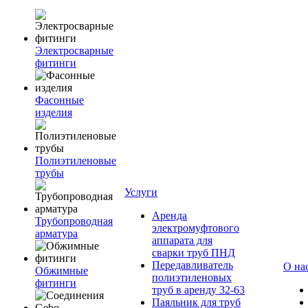
Электросварные
фитинги
Фасонные
изделия
Полиэтиленовые
трубы
Услуги
Аренда
Трубопроводная
электромуфтового
арматура
аппарата для
сварки труб ПНД
Передавливатель
О на
Обжимные
полиэтиленовых
фитинги
труб в аренду 32-63
Паяльник для труб