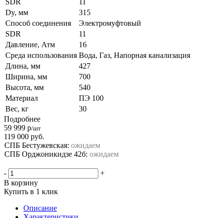
SDR
11
Dy, мм
315
Способ соединения
Электромуфтовый
SDR
11
Давление, Атм
16
Среда использования
Вода, Газ, Напорная канализация
Длина, мм
427
Ширина, мм
700
Высота, мм
540
Материал
ПЭ 100
Вес, кг
30
Подробнее
59 999
р
/шт
119 000
руб.
СПБ Бестужевская:
ожидаем
СПБ Орджоникидзе 42б:
ожидаем
-
+
В корзину
Купить в 1 клик
Описание
Характеристики