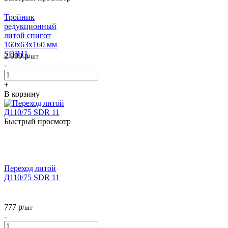
Тройник
редукционный
литой спигот
160х63х160 мм
SDR11.
2 999
р
/шт
-
+
В корзину
Быстрый просмотр
Переход литой
Д110/75 SDR 11
777
р
/шт
-