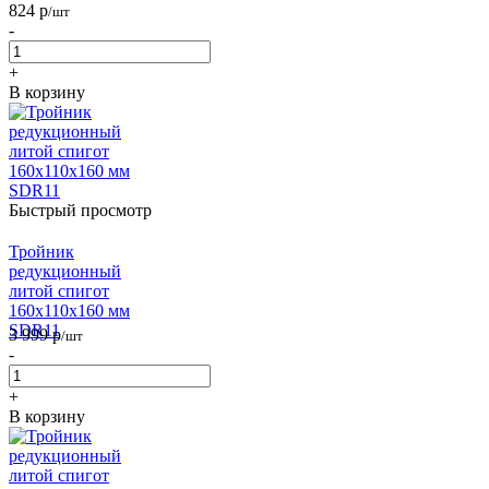
824
р
/шт
-
+
В корзину
Быстрый просмотр
Тройник
редукционный
литой спигот
160х110х160 мм
SDR11
3 999
р
/шт
-
+
В корзину