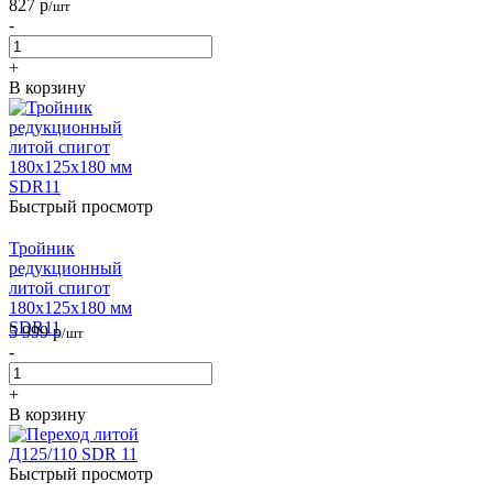
827
р
/шт
-
+
В корзину
Быстрый просмотр
Тройник
редукционный
литой спигот
180х125х180 мм
SDR11
5 999
р
/шт
-
+
В корзину
Быстрый просмотр