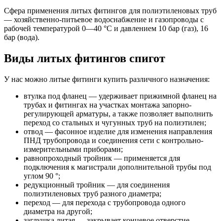
Сфера применения литых фитингов для полиэтиленовых труб
— хозяйственно-питьевое водоснабжение и газопроводы с
рабочей температурой 0—40 °С и давлением 10 бар (газ), 16
бар (вода).
Виды литых фитингов спигот
У нас можно литые фитинги купить различного назначения:
втулка под фланец
— удерживает прижимной фланец на
трубах и фитингах на участках монтажа запорно-
регулирующей арматуры, а также позволяет выполнить
переход со стальных и чугунных труб на полиэтилен;
отвод
— фасонное изделие для изменения направления
ПНД трубопровода и соединения сети с контрольно-
измерительными приборами;
равнопроходный тройник
— применяется для
подключения к магистрали дополнительной трубы под
углом 90 °;
редукционный тройник
— для соединения
полиэтиленовых труб разного диаметра;
переход
— для перехода с трубопровода одного
диаметра на другой;
заглушка литая
— закрывает концевое отверстие