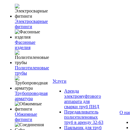
Электросварные
фитинги
Фасонные
изделия
Полиэтиленовые
трубы
Услуги
Аренда
Трубопроводная
электромуфтового
арматура
аппарата для
сварки труб ПНД
Передавливатель
О на
Обжимные
полиэтиленовых
фитинги
труб в аренду 32-63
Паяльник для труб