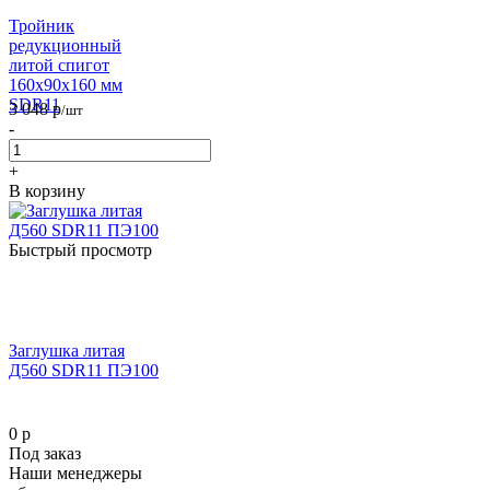
Тройник
редукционный
литой спигот
160х90х160 мм
SDR11
3 048
р
/шт
-
+
В корзину
Быстрый просмотр
Заглушка литая
Д560 SDR11 ПЭ100
0 р
Под заказ
Наши менеджеры