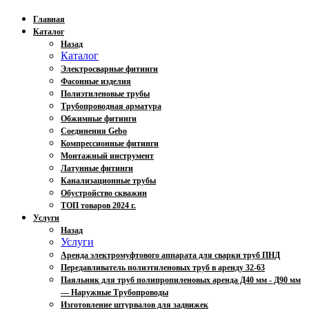
Главная
Каталог
Назад
Каталог
Электросварные фитинги
Фасонные изделия
Полиэтиленовые трубы
Трубопроводная арматура
Обжимные фитинги
Соединения Gebo
Компрессионные фитинги
Монтажный инструмент
Латунные фитинги
Канализационные трубы
Обустройство скважин
ТОП товаров 2024 г.
Услуги
Назад
Услуги
Аренда электромуфтового аппарата для сварки труб ПНД
Передавливатель полиэтиленовых труб в аренду 32-63
Паяльник для труб полипропиленовых аренда Д40 мм - Д90 мм
— Наружные Трубопроводы
Изготовление штурвалов для задвижек