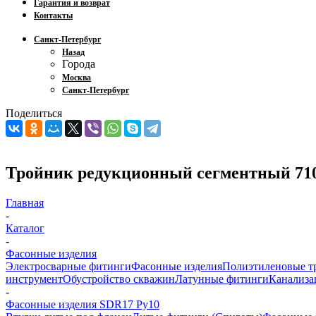
Гарантия и возврат
Контакты
Санкт-Петербург
Назад
Города
Москва
Санкт-Петербург
Поделиться
Тройник редукционный сегментный 71
Главная
-
Каталог
-
Фасонные изделия
Электросварные фитинги
Фасонные изделия
Полиэтиленовые т
инструмент
Обустройство скважин
Латунные фитинги
Канализа
-
Фасонные изделия SDR17 Ру10