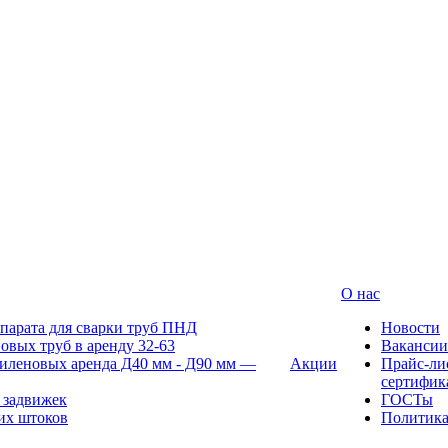
О нас
парата для сварки труб ПНД
Новости
овых труб в аренду 32-63
Вакансии
иленовых аренда Д40 мм - Д90 мм —
Акции
Прайс-ли
сертифик
 задвижек
ГОСТы
их штоков
Политик