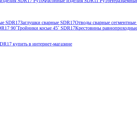
изделия SDR17 Ру10
Фасонные изделия SDR11 Ру16
Неразъемные
ные SDR17
Заглушки сварные SDR17
Отводы сварные сегментные
DR17 90˚
Тройники косые 45˚ SDR17
Крестовины равнопроходны