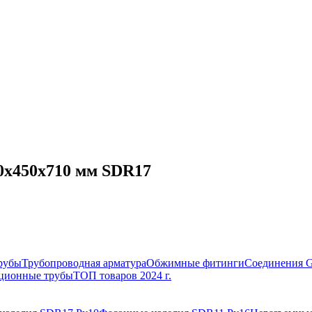
0х450х710 мм SDR17
рубы
Трубопроводная арматура
Обжимные фитинги
Соединения 
ционные трубы
ТОП товаров 2024 г.