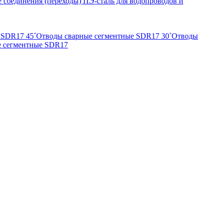
 соединения (переходы) ПЭ-сталь для водопроводов и
 SDR17 45˚
Отводы сварные сегментные SDR17 30˚
Отводы
е сегментные SDR17