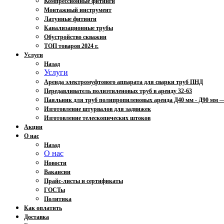
Компрессионные фитинги
Монтажный инструмент
Латунные фитинги
Канализационные трубы
Обустройство скважин
ТОП товаров 2024 г.
Услуги
Назад
Услуги
Аренда электромуфтового аппарата для сварки труб ПНД
Передавливатель полиэтиленовых труб в аренду 32-63
Паяльник для труб полипропиленовых аренда Д40 мм - Д90 мм
Изготовление штурвалов для задвижек
Изготовление телескопических штоков
Акции
О нас
Назад
О нас
Новости
Вакансии
Прайс-листы и сертификаты
ГОСТы
Политика
Как оплатить
Доставка