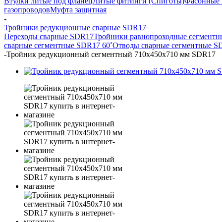
Втулки литые под фланец
Литые фитинги (Спиготы)
Фасонные 
газопроводов
Муфта защитная
-
Тройники редукционные сварные SDR17
Переходы сварные SDR17
Тройники равнопроходные сегмент
сварные сегментные SDR17 60˚
Отводы сварные сегментные S
-
Тройник редукционный сегментный 710х450х710 мм SDR17