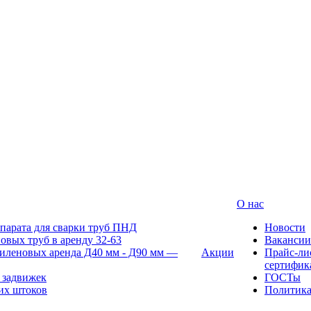
О нас
парата для сварки труб ПНД
Новости
овых труб в аренду 32-63
Вакансии
иленовых аренда Д40 мм - Д90 мм —
Акции
Прайс-ли
сертифик
 задвижек
ГОСТы
их штоков
Политик