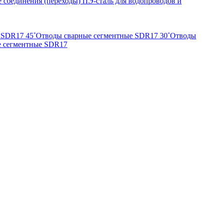
 соединения (переходы) ПЭ-сталь для водопроводов и
 SDR17 45˚
Отводы сварные сегментные SDR17 30˚
Отводы
е сегментные SDR17