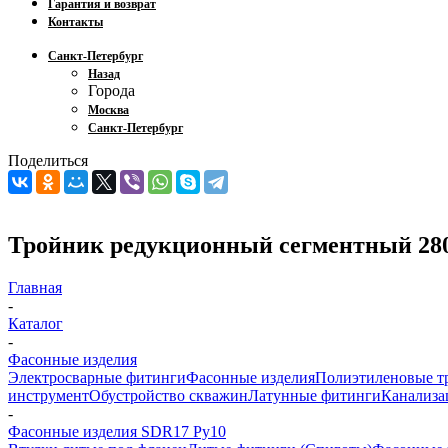
Гарантия и возврат
Контакты
Санкт-Петербург
Назад
Города
Москва
Санкт-Петербург
Поделиться
Тройник редукционный сегментный 28
Главная
-
Каталог
-
Фасонные изделия
Электросварные фитинги
Фасонные изделия
Полиэтиленовые т
инструмент
Обустройство скважин
Латунные фитинги
Канализа
-
Фасонные изделия SDR17 Ру10