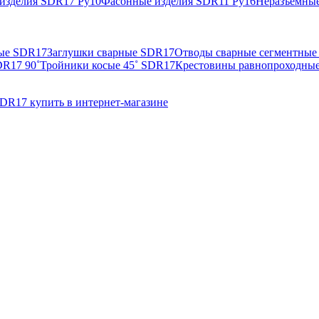
изделия SDR17 Ру10
Фасонные изделия SDR11 Ру16
Неразъемные
ные SDR17
Заглушки сварные SDR17
Отводы сварные сегментные
DR17 90˚
Тройники косые 45˚ SDR17
Крестовины равнопроходны