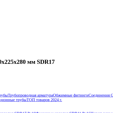
0х225х280 мм SDR17
рубы
Трубопроводная арматура
Обжимные фитинги
Соединения 
ционные трубы
ТОП товаров 2024 г.