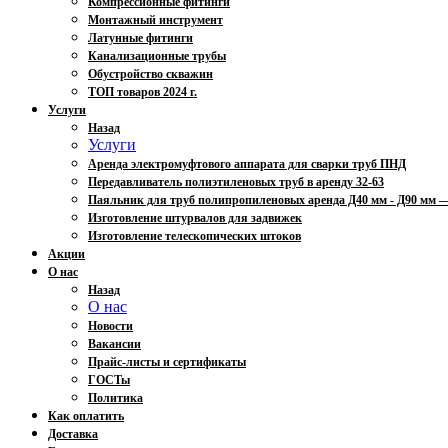
Компрессионные фитинги
Монтажный инструмент
Латунные фитинги
Канализационные трубы
Обустройство скважин
ТОП товаров 2024 г.
Услуги
Назад
Услуги
Аренда электромуфтового аппарата для сварки труб ПНД
Передавливатель полиэтиленовых труб в аренду 32-63
Паяльник для труб полипропиленовых аренда Д40 мм - Д90 мм
Изготовление штурвалов для задвижек
Изготовление телескопических штоков
Акции
О нас
Назад
О нас
Новости
Вакансии
Прайс-листы и сертификаты
ГОСТы
Политика
Как оплатить
Доставка