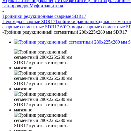
Втулки литые под фланец
Литые фитинги (Спиготы)
Фасонные 
газопроводов
Муфта защитная
-
Тройники редукционные сварные SDR17
Переходы сварные SDR17
Тройники равнопроходные сегмент
сварные сегментные SDR17 60˚
Отводы сварные сегментные S
-
Тройник редукционный сегментный 280х225х280 мм SDR17