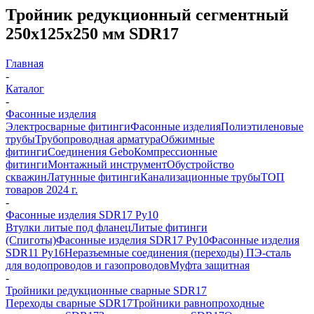
Тройник редукционный сегментный
250х125х250 мм SDR17
Главная
-
Каталог
-
Фасонные изделия
Электросварные фитинги
Фасонные изделия
Полиэтиленовые
трубы
Трубопроводная арматура
Обжимные
фитинги
Соединения Gebo
Компрессионные
фитинги
Монтажный инструмент
Обустройство
скважин
Латунные фитинги
Канализационные трубы
ТОП
товаров 2024 г.
-
Фасонные изделия SDR17 Ру10
Втулки литые под фланец
Литые фитинги
(Спиготы)
Фасонные изделия SDR17 Ру10
Фасонные изделия
SDR11 Ру16
Неразъемные соединения (переходы) ПЭ-сталь
для водопроводов и газопроводов
Муфта защитная
-
Тройники редукционные сварные SDR17
Переходы сварные SDR17
Тройники равнопроходные