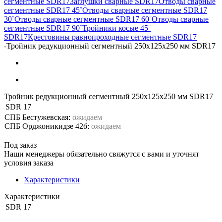
сегментные SDR17
Заглушки сварные SDR17
Отводы сварные
сегментные SDR17 45˚
Отводы сварные сегментные SDR17
30˚
Отводы сварные сегментные SDR17 60˚
Отводы сварные
сегментные SDR17 90˚
Тройники косые 45˚
SDR17
Крестовины равнопроходные сегментные SDR17
-
Тройник редукционный сегментный 250х125х250 мм SDR17
Тройник редукционный сегментный 250х125х250 мм SDR17
SDR
17
СПБ Бестужевская:
ожидаем
СПБ Орджоникидзе 42б:
ожидаем
Под заказ
Наши менеджеры обязательно свяжутся с вами и уточнят
условия заказа
Характеристики
Характеристики
SDR
17