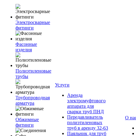
Электросварные
фитинги
Фасонные
изделия
Полиэтиленовые
трубы
Услуги
Аренда
Трубопроводная
электромуфтового
арматура
аппарата для
сварки труб ПНД
Передавливатель
О на
Обжимные
полиэтиленовых
фитинги
труб в аренду 32-63
Паяльник для труб