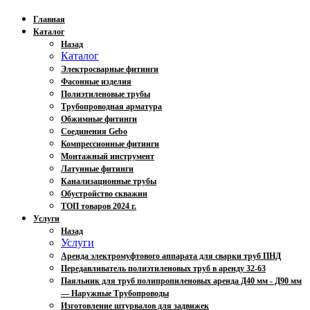
Главная
Каталог
Назад
Каталог
Электросварные фитинги
Фасонные изделия
Полиэтиленовые трубы
Трубопроводная арматура
Обжимные фитинги
Соединения Gebo
Компрессионные фитинги
Монтажный инструмент
Латунные фитинги
Канализационные трубы
Обустройство скважин
ТОП товаров 2024 г.
Услуги
Назад
Услуги
Аренда электромуфтового аппарата для сварки труб ПНД
Передавливатель полиэтиленовых труб в аренду 32-63
Паяльник для труб полипропиленовых аренда Д40 мм - Д90 мм
— Наружные Трубопроводы
Изготовление штурвалов для задвижек