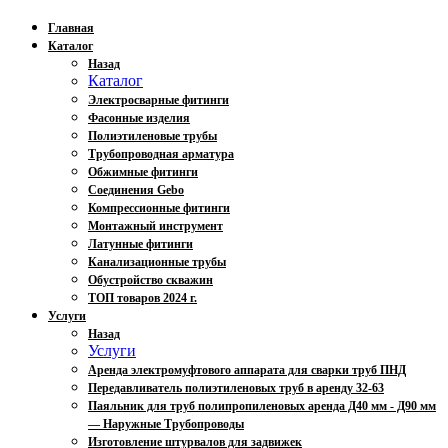
Главная
Каталог
Назад
Каталог
Электросварные фитинги
Фасонные изделия
Полиэтиленовые трубы
Трубопроводная арматура
Обжимные фитинги
Соединения Gebo
Компрессионные фитинги
Монтажный инструмент
Латунные фитинги
Канализационные трубы
Обустройство скважин
ТОП товаров 2024 г.
Услуги
Назад
Услуги
Аренда электромуфтового аппарата для сварки труб ПНД
Передавливатель полиэтиленовых труб в аренду 32-63
Паяльник для труб полипропиленовых аренда Д40 мм - Д90 мм
— Наружные Трубопроводы
Изготовление штурвалов для задвижек