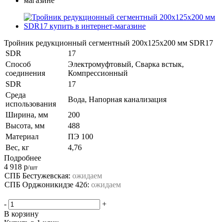
Тройник редукционный сегментный 200х125х200 мм SDR17
SDR
17
Способ
Электромуфтовый, Сварка встык,
соединения
Компрессионный
SDR
17
Среда
Вода, Напорная канализация
использования
Ширина, мм
200
Высота, мм
488
Материал
ПЭ 100
Вес, кг
4,76
Подробнее
4 918
р
/шт
СПБ Бестужевская:
ожидаем
СПБ Орджоникидзе 42б:
ожидаем
-
+
В корзину