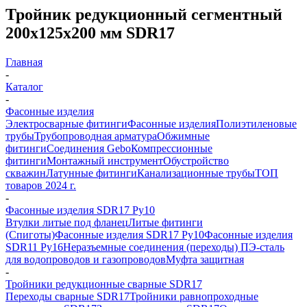
Тройник редукционный сегментный
200х125х200 мм SDR17
Главная
-
Каталог
-
Фасонные изделия
Электросварные фитинги
Фасонные изделия
Полиэтиленовые
трубы
Трубопроводная арматура
Обжимные
фитинги
Соединения Gebo
Компрессионные
фитинги
Монтажный инструмент
Обустройство
скважин
Латунные фитинги
Канализационные трубы
ТОП
товаров 2024 г.
-
Фасонные изделия SDR17 Ру10
Втулки литые под фланец
Литые фитинги
(Спиготы)
Фасонные изделия SDR17 Ру10
Фасонные изделия
SDR11 Ру16
Неразъемные соединения (переходы) ПЭ-сталь
для водопроводов и газопроводов
Муфта защитная
-
Тройники редукционные сварные SDR17
Переходы сварные SDR17
Тройники равнопроходные