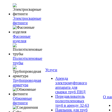
Электросварные
фитинги
Фасонные
изделия
Полиэтиленовые
трубы
Услуги
Аренда
Трубопроводная
электромуфтового
арматура
аппарата для
сварки труб ПНД
Передавливатель
О на
Обжимные
полиэтиленовых
фитинги
труб в аренду 32-63
Паяльник для труб