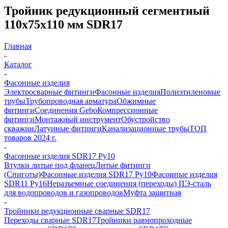
Тройник редукционный сегментный
110х75х110 мм SDR17
Главная
-
Каталог
-
Фасонные изделия
Электросварные фитинги
Фасонные изделия
Полиэтиленовые
трубы
Трубопроводная арматура
Обжимные
фитинги
Соединения Gebo
Компрессионные
фитинги
Монтажный инструмент
Обустройство
скважин
Латунные фитинги
Канализационные трубы
ТОП
товаров 2024 г.
-
Фасонные изделия SDR17 Ру10
Втулки литые под фланец
Литые фитинги
(Спиготы)
Фасонные изделия SDR17 Ру10
Фасонные изделия
SDR11 Ру16
Неразъемные соединения (переходы) ПЭ-сталь
для водопроводов и газопроводов
Муфта защитная
-
Тройники редукционные сварные SDR17
Переходы сварные SDR17
Тройники равнопроходные