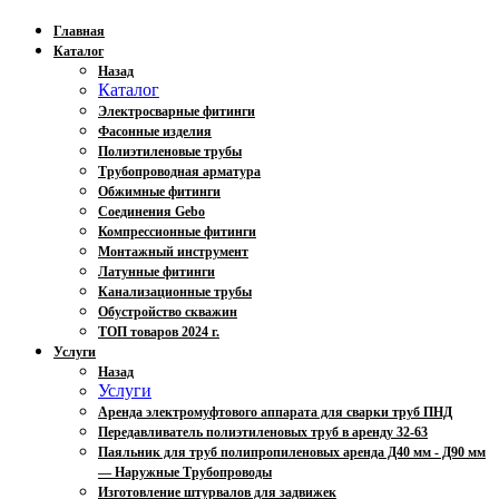
Главная
Каталог
Назад
Каталог
Электросварные фитинги
Фасонные изделия
Полиэтиленовые трубы
Трубопроводная арматура
Обжимные фитинги
Соединения Gebo
Компрессионные фитинги
Монтажный инструмент
Латунные фитинги
Канализационные трубы
Обустройство скважин
ТОП товаров 2024 г.
Услуги
Назад
Услуги
Аренда электромуфтового аппарата для сварки труб ПНД
Передавливатель полиэтиленовых труб в аренду 32-63
Паяльник для труб полипропиленовых аренда Д40 мм - Д90 мм
— Наружные Трубопроводы
Изготовление штурвалов для задвижек