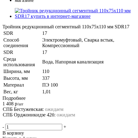
Тройник редукционный сегментный 110х75х110 мм SDR17
SDR
17
Способ
Электромуфтовый, Сварка встык,
соединения
Компрессионный
SDR
17
Среда
Вода, Напорная канализация
использования
Ширина, мм
110
Высота, мм
337
Материал
ПЭ 100
Вес, кг
1,01
Подробнее
1 408
р
/шт
СПБ Бестужевская:
ожидаем
СПБ Орджоникидзе 42б:
ожидаем
-
+
В корзину