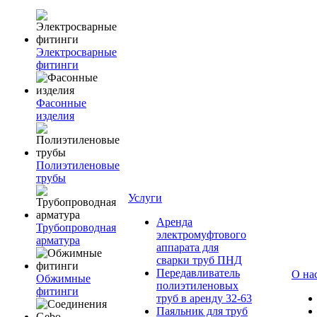
Электросварные
фитинги
Фасонные
изделия
Полиэтиленовые
трубы
Услуги
Аренда
Трубопроводная
электромуфтового
арматура
аппарата для
сварки труб ПНД
Передавливатель
О на
Обжимные
полиэтиленовых
фитинги
труб в аренду 32-63
Паяльник для труб