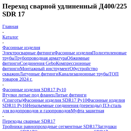
Переход сварной удлиненный Д400/225
SDR 17
Главная
-
Каталог
-
Фасонные изделия
Электросварные фитинги
Фасонные изделия
Полиэтиленовые
трубы
Трубопроводная арматура
Обжимные
фитинги
Соединения Gebo
Компрессионные
фитинги
Монтажный инструмент
Обустройство
скважин
Латунные фитинги
Канализационные трубы
ТОП
товаров 2024 г.
-
Фасонные изделия SDR17 Ру10
Втулки литые под фланец
Литые фитинги
(Спиготы)
Фасонные изделия SDR17 Ру10
Фасонные изделия
SDR11 Ру16
Неразъемные соединения (переходы) ПЭ-сталь
для водопроводов и газопроводов
Муфта защитная
-
Переходы сварные SDR17
Тройники равнопроходные сегментные SDR17
Заглушки