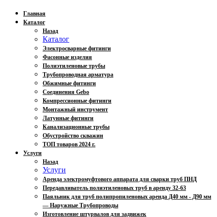
Главная
Каталог
Назад
Каталог
Электросварные фитинги
Фасонные изделия
Полиэтиленовые трубы
Трубопроводная арматура
Обжимные фитинги
Соединения Gebo
Компрессионные фитинги
Монтажный инструмент
Латунные фитинги
Канализационные трубы
Обустройство скважин
ТОП товаров 2024 г.
Услуги
Назад
Услуги
Аренда электромуфтового аппарата для сварки труб ПНД
Передавливатель полиэтиленовых труб в аренду 32-63
Паяльник для труб полипропиленовых аренда Д40 мм - Д90 мм
— Наружные Трубопроводы
Изготовление штурвалов для задвижек