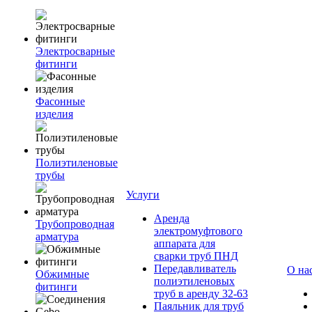
Электросварные
фитинги
Фасонные
изделия
Полиэтиленовые
трубы
Услуги
Аренда
Трубопроводная
электромуфтового
арматура
аппарата для
сварки труб ПНД
Передавливатель
О на
Обжимные
полиэтиленовых
фитинги
труб в аренду 32-63
Паяльник для труб