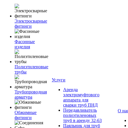
Электросварные
фитинги
Фасонные
изделия
Полиэтиленовые
трубы
Услуги
Аренда
Трубопроводная
электромуфтового
арматура
аппарата для
сварки труб ПНД
Передавливатель
О на
Обжимные
полиэтиленовых
фитинги
труб в аренду 32-63
Паяльник для труб