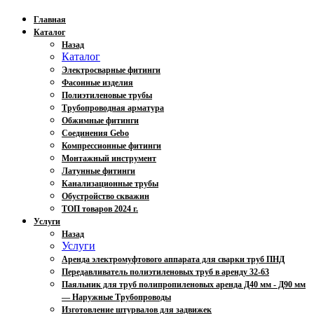
Главная
Каталог
Назад
Каталог
Электросварные фитинги
Фасонные изделия
Полиэтиленовые трубы
Трубопроводная арматура
Обжимные фитинги
Соединения Gebo
Компрессионные фитинги
Монтажный инструмент
Латунные фитинги
Канализационные трубы
Обустройство скважин
ТОП товаров 2024 г.
Услуги
Назад
Услуги
Аренда электромуфтового аппарата для сварки труб ПНД
Передавливатель полиэтиленовых труб в аренду 32-63
Паяльник для труб полипропиленовых аренда Д40 мм - Д90 мм
— Наружные Трубопроводы
Изготовление штурвалов для задвижек