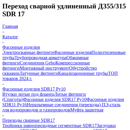
Переход сварной удлиненный Д355/315
SDR 17
Главная
-
Каталог
-
Фасонные изделия
Электросварные фитинги
Фасонные изделия
Полиэтиленовые
трубы
Трубопроводная арматура
Обжимные
фитинги
Соединения Gebo
Компрессионные
фитинги
Монтажный инструмент
Обустройство
скважин
Латунные фитинги
Канализационные трубы
ТОП
товаров 2024 г.
-
Фасонные изделия SDR17 Ру10
Втулки литые под фланец
Литые фитинги
(Спиготы)
Фасонные изделия SDR17 Ру10
Фасонные изделия
SDR11 Ру16
Неразъемные соединения (переходы) ПЭ-сталь
для водопроводов и газопроводов
Муфта защитная
-
Переходы сварные SDR17
Тройники равнопроходные сегментные SDR17
Заглушки