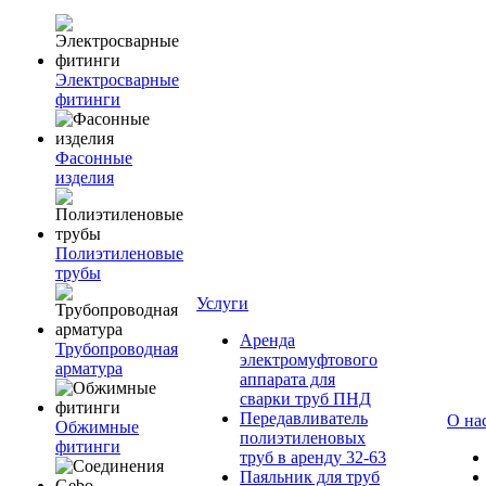
Электросварные
фитинги
Фасонные
изделия
Полиэтиленовые
трубы
Услуги
Аренда
Трубопроводная
электромуфтового
арматура
аппарата для
сварки труб ПНД
Передавливатель
О на
Обжимные
полиэтиленовых
фитинги
труб в аренду 32-63
Паяльник для труб