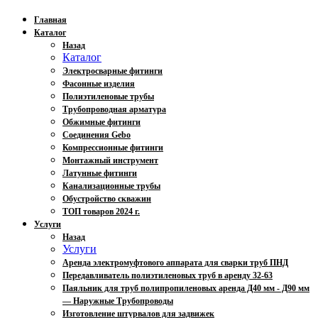
Главная
Каталог
Назад
Каталог
Электросварные фитинги
Фасонные изделия
Полиэтиленовые трубы
Трубопроводная арматура
Обжимные фитинги
Соединения Gebo
Компрессионные фитинги
Монтажный инструмент
Латунные фитинги
Канализационные трубы
Обустройство скважин
ТОП товаров 2024 г.
Услуги
Назад
Услуги
Аренда электромуфтового аппарата для сварки труб ПНД
Передавливатель полиэтиленовых труб в аренду 32-63
Паяльник для труб полипропиленовых аренда Д40 мм - Д90 мм
— Наружные Трубопроводы
Изготовление штурвалов для задвижек