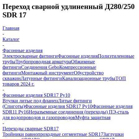
Переход сварной удлиненный Д280/250
SDR 17
Главная
-
Каталог
-
Фасонные изделия
Электросварные фитинги
Фасонные изделия
Полиэтиленовые
трубы
Трубопроводная арматура
Обжимные
фитинги
Соединения Gebo
Компрессионные
фитинги
Монтажный инструмент
Обустройство
скважин
Латунные фитинги
Канализационные трубы
ТОП
товаров 2024 г.
-
Фасонные изделия SDR17 Ру10
Втулки литые под фланец
Литые фитинги
(Спиготы)
Фасонные изделия SDR17 Ру10
Фасонные изделия
SDR11 Ру16
Неразъемные соединения (переходы) ПЭ-сталь
для водопроводов и газопроводов
Муфта защитная
-
Переходы сварные SDR17
Тройники равнопроходные сегментные SDR17
Заглушки