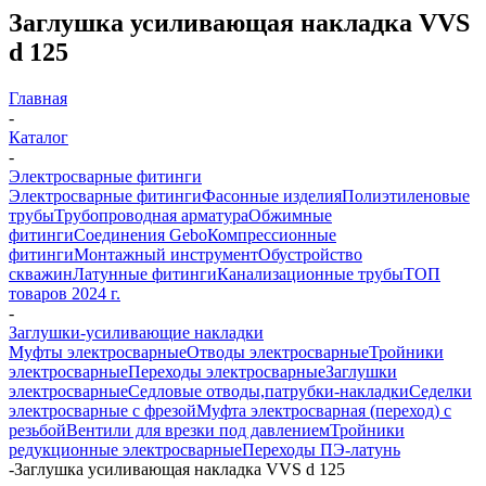
Заглушка усиливающая накладка VVS
d 125
Главная
-
Каталог
-
Электросварные фитинги
Электросварные фитинги
Фасонные изделия
Полиэтиленовые
трубы
Трубопроводная арматура
Обжимные
фитинги
Соединения Gebo
Компрессионные
фитинги
Монтажный инструмент
Обустройство
скважин
Латунные фитинги
Канализационные трубы
ТОП
товаров 2024 г.
-
Заглушки-усиливающие накладки
Муфты электросварные
Отводы электросварные
Тройники
электросварные
Переходы электросварные
Заглушки
электросварные
Седловые отводы,патрубки-накладки
Седелки
электросварные с фрезой
Муфта электросварная (переход) с
резьбой
Вентили для врезки под давлением
Тройники
редукционные электросварные
Переходы ПЭ-латунь
-
Заглушка усиливающая накладка VVS d 125