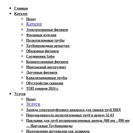
Главная
Каталог
Назад
Каталог
Электросварные фитинги
Фасонные изделия
Полиэтиленовые трубы
Трубопроводная арматура
Обжимные фитинги
Соединения Gebo
Компрессионные фитинги
Монтажный инструмент
Латунные фитинги
Канализационные трубы
Обустройство скважин
ТОП товаров 2024 г.
Услуги
Назад
Услуги
Аренда электромуфтового аппарата для сварки труб ПНД
Передавливатель полиэтиленовых труб в аренду 32-63
Паяльник для труб полипропиленовых аренда Д40 мм - Д90 мм
— Наружные Трубопроводы
Изготовление штурвалов для задвижек