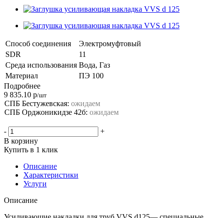
Способ соединения
Электромуфтовый
SDR
11
Среда использования
Вода, Газ
Материал
ПЭ 100
Подробнее
9 835.10
р
/шт
СПБ Бестужевская:
ожидаем
СПБ Орджоникидзе 42б:
ожидаем
-
+
В корзину
Купить в 1 клик
Описание
Характеристики
Услуги
Описание
Усиливающие накладки для труб VVS d125— специальные