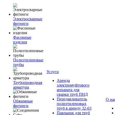
Электросварные
фитинги
Фасонные
изделия
Полиэтиленовые
трубы
Услуги
Аренда
Трубопроводная
электромуфтового
арматура
аппарата для
сварки труб ПНД
Передавливатель
О на
Обжимные
полиэтиленовых
фитинги
труб в аренду 32-63
Паяльник для труб