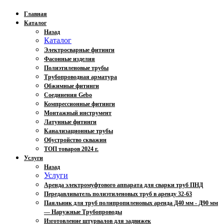
Главная
Каталог
Назад
Каталог
Электросварные фитинги
Фасонные изделия
Полиэтиленовые трубы
Трубопроводная арматура
Обжимные фитинги
Соединения Gebo
Компрессионные фитинги
Монтажный инструмент
Латунные фитинги
Канализационные трубы
Обустройство скважин
ТОП товаров 2024 г.
Услуги
Назад
Услуги
Аренда электромуфтового аппарата для сварки труб ПНД
Передавливатель полиэтиленовых труб в аренду 32-63
Паяльник для труб полипропиленовых аренда Д40 мм - Д90 мм
— Наружные Трубопроводы
Изготовление штурвалов для задвижек