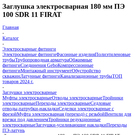
Заглушка электросварная 180 мм ПЭ
100 SDR 11 FIRAT
Главная
-
Каталог
-
Электросварные фитинги
Электросварные фитинги
Фасонные изделия
Полиэтиленовые
трубы
Трубопроводная арматура
Обжимные
фитинги
Соединения Gebo
Компрессионные
фитинги
Монтажный инструмент
Обустройство
скважин
Латунные фитинги
Канализационные трубы
ТОП
товаров 2024 г.
-
Заглушки электросварные
Муфты электросварные
Отводы электросварные
Тройники
электросварные
Переходы электросварные
Седловые
отводы,патрубки-накладки
Седелки электросварные с
фрезой
Муфта электросварная (переход) с резьбой
Вентили для
врезки под давлением
Тройники редукционные
электросварные
Заглушки-усиливающие накладки
Переходы
ПЭ-латунь