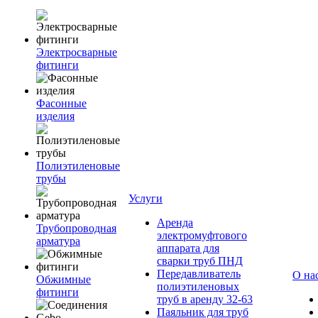
Электросварные
фитинги
Фасонные
изделия
Полиэтиленовые
трубы
Услуги
Аренда
Трубопроводная
электромуфтового
арматура
аппарата для
сварки труб ПНД
Передавливатель
О на
Обжимные
полиэтиленовых
фитинги
труб в аренду 32-63
Паяльник для труб