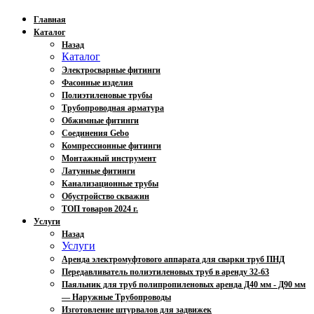
Главная
Каталог
Назад
Каталог
Электросварные фитинги
Фасонные изделия
Полиэтиленовые трубы
Трубопроводная арматура
Обжимные фитинги
Соединения Gebo
Компрессионные фитинги
Монтажный инструмент
Латунные фитинги
Канализационные трубы
Обустройство скважин
ТОП товаров 2024 г.
Услуги
Назад
Услуги
Аренда электромуфтового аппарата для сварки труб ПНД
Передавливатель полиэтиленовых труб в аренду 32-63
Паяльник для труб полипропиленовых аренда Д40 мм - Д90 мм
— Наружные Трубопроводы
Изготовление штурвалов для задвижек