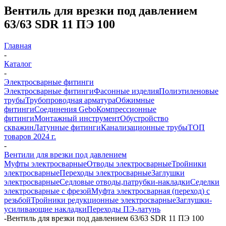
Вентиль для врезки под давлением
63/63 SDR 11 ПЭ 100
Главная
-
Каталог
-
Электросварные фитинги
Электросварные фитинги
Фасонные изделия
Полиэтиленовые
трубы
Трубопроводная арматура
Обжимные
фитинги
Соединения Gebo
Компрессионные
фитинги
Монтажный инструмент
Обустройство
скважин
Латунные фитинги
Канализационные трубы
ТОП
товаров 2024 г.
-
Вентили для врезки под давлением
Муфты электросварные
Отводы электросварные
Тройники
электросварные
Переходы электросварные
Заглушки
электросварные
Седловые отводы,патрубки-накладки
Седелки
электросварные с фрезой
Муфта электросварная (переход) с
резьбой
Тройники редукционные электросварные
Заглушки-
усиливающие накладки
Переходы ПЭ-латунь
-
Вентиль для врезки под давлением 63/63 SDR 11 ПЭ 100