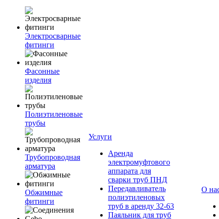
Электросварные
фитинги
Фасонные
изделия
Полиэтиленовые
трубы
Услуги
Аренда
Трубопроводная
электромуфтового
арматура
аппарата для
сварки труб ПНД
Передавливатель
О на
Обжимные
полиэтиленовых
фитинги
труб в аренду 32-63
Паяльник для труб