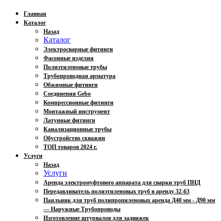
Главная
Каталог
Назад
Каталог
Электросварные фитинги
Фасонные изделия
Полиэтиленовые трубы
Трубопроводная арматура
Обжимные фитинги
Соединения Gebo
Компрессионные фитинги
Монтажный инструмент
Латунные фитинги
Канализационные трубы
Обустройство скважин
ТОП товаров 2024 г.
Услуги
Назад
Услуги
Аренда электромуфтового аппарата для сварки труб ПНД
Передавливатель полиэтиленовых труб в аренду 32-63
Паяльник для труб полипропиленовых аренда Д40 мм - Д90 мм
— Наружные Трубопроводы
Изготовление штурвалов для задвижек