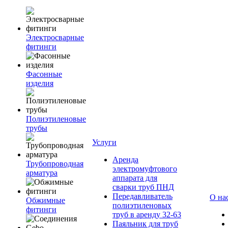
Электросварные
фитинги
Фасонные
изделия
Полиэтиленовые
трубы
Услуги
Аренда
Трубопроводная
электромуфтового
арматура
аппарата для
сварки труб ПНД
Передавливатель
О на
Обжимные
полиэтиленовых
фитинги
труб в аренду 32-63
Паяльник для труб