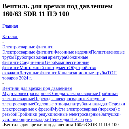
Вентиль для врезки под давлением
160/63 SDR 11 ПЭ 100
Главная
-
Каталог
-
Электросварные фитинги
Электросварные фитинги
Фасонные изделия
Полиэтиленовые
трубы
Трубопроводная арматура
Обжимные
фитинги
Соединения Gebo
Компрессионные
фитинги
Монтажный инструмент
Обустройство
скважин
Латунные фитинги
Канализационные трубы
ТОП
товаров 2024 г.
-
Вентили для врезки под давлением
Муфты электросварные
Отводы электросварные
Тройники
электросварные
Переходы электросварные
Заглушки
электросварные
Седловые отводы,патрубки-накладки
Седелки
электросварные с фрезой
Муфта электросварная (переход) с
резьбой
Тройники редукционные электросварные
Заглушки-
усиливающие накладки
Переходы ПЭ-латунь
-
Вентиль для врезки под давлением 160/63 SDR 11 ПЭ 100