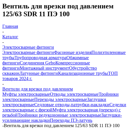
Вентиль для врезки под давлением
125/63 SDR 11 ПЭ 100
Главная
-
Каталог
-
Электросварные фитинги
Электросварные фитинги
Фасонные изделия
Полиэтиленовые
трубы
Трубопроводная арматура
Обжимные
фитинги
Соединения Gebo
Компрессионные
фитинги
Монтажный инструмент
Обустройство
скважин
Латунные фитинги
Канализационные трубы
ТОП
товаров 2024 г.
-
Вентили для врезки под давлением
Муфты электросварные
Отводы электросварные
Тройники
электросварные
Переходы электросварные
Заглушки
электросварные
Седловые отводы,патрубки-накладки
Седелки
электросварные с фрезой
Муфта электросварная (переход) с
резьбой
Тройники редукционные электросварные
Заглушки-
усиливающие накладки
Переходы ПЭ-латунь
-
Вентиль для врезки под давлением 125/63 SDR 11 ПЭ 100