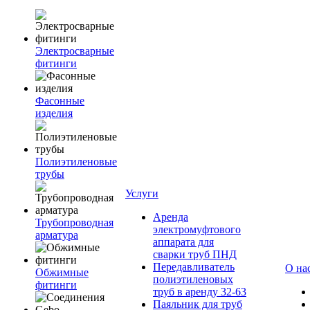
Электросварные
фитинги
Фасонные
изделия
Полиэтиленовые
трубы
Услуги
Аренда
Трубопроводная
электромуфтового
арматура
аппарата для
сварки труб ПНД
Передавливатель
О на
Обжимные
полиэтиленовых
фитинги
труб в аренду 32-63
Паяльник для труб