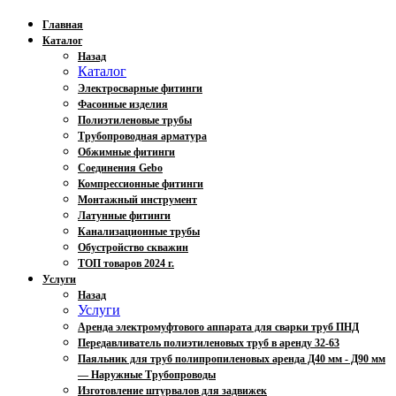
Главная
Каталог
Назад
Каталог
Электросварные фитинги
Фасонные изделия
Полиэтиленовые трубы
Трубопроводная арматура
Обжимные фитинги
Соединения Gebo
Компрессионные фитинги
Монтажный инструмент
Латунные фитинги
Канализационные трубы
Обустройство скважин
ТОП товаров 2024 г.
Услуги
Назад
Услуги
Аренда электромуфтового аппарата для сварки труб ПНД
Передавливатель полиэтиленовых труб в аренду 32-63
Паяльник для труб полипропиленовых аренда Д40 мм - Д90 мм
— Наружные Трубопроводы
Изготовление штурвалов для задвижек