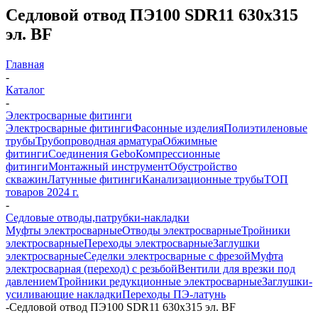
Седловой отвод ПЭ100 SDR11 630х315
эл. BF
Главная
-
Каталог
-
Электросварные фитинги
Электросварные фитинги
Фасонные изделия
Полиэтиленовые
трубы
Трубопроводная арматура
Обжимные
фитинги
Соединения Gebo
Компрессионные
фитинги
Монтажный инструмент
Обустройство
скважин
Латунные фитинги
Канализационные трубы
ТОП
товаров 2024 г.
-
Седловые отводы,патрубки-накладки
Муфты электросварные
Отводы электросварные
Тройники
электросварные
Переходы электросварные
Заглушки
электросварные
Седелки электросварные с фрезой
Муфта
электросварная (переход) с резьбой
Вентили для врезки под
давлением
Тройники редукционные электросварные
Заглушки-
усиливающие накладки
Переходы ПЭ-латунь
-
Седловой отвод ПЭ100 SDR11 630х315 эл. BF