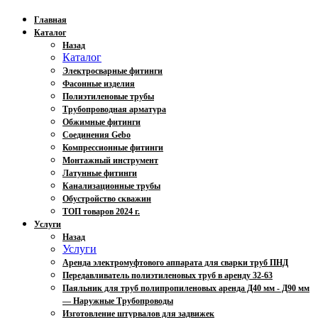
Главная
Каталог
Назад
Каталог
Электросварные фитинги
Фасонные изделия
Полиэтиленовые трубы
Трубопроводная арматура
Обжимные фитинги
Соединения Gebo
Компрессионные фитинги
Монтажный инструмент
Латунные фитинги
Канализационные трубы
Обустройство скважин
ТОП товаров 2024 г.
Услуги
Назад
Услуги
Аренда электромуфтового аппарата для сварки труб ПНД
Передавливатель полиэтиленовых труб в аренду 32-63
Паяльник для труб полипропиленовых аренда Д40 мм - Д90 мм
— Наружные Трубопроводы
Изготовление штурвалов для задвижек