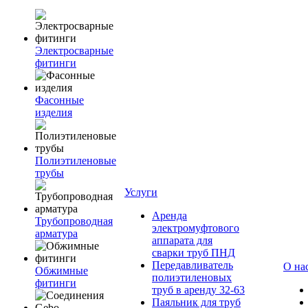
Электросварные
фитинги
Фасонные
изделия
Полиэтиленовые
трубы
Услуги
Аренда
Трубопроводная
электромуфтового
арматура
аппарата для
сварки труб ПНД
Передавливатель
О на
Обжимные
полиэтиленовых
фитинги
труб в аренду 32-63
Паяльник для труб