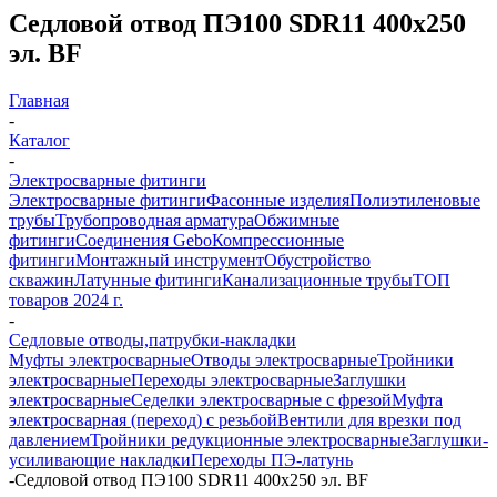
Седловой отвод ПЭ100 SDR11 400х250
эл. BF
Главная
-
Каталог
-
Электросварные фитинги
Электросварные фитинги
Фасонные изделия
Полиэтиленовые
трубы
Трубопроводная арматура
Обжимные
фитинги
Соединения Gebo
Компрессионные
фитинги
Монтажный инструмент
Обустройство
скважин
Латунные фитинги
Канализационные трубы
ТОП
товаров 2024 г.
-
Седловые отводы,патрубки-накладки
Муфты электросварные
Отводы электросварные
Тройники
электросварные
Переходы электросварные
Заглушки
электросварные
Седелки электросварные с фрезой
Муфта
электросварная (переход) с резьбой
Вентили для врезки под
давлением
Тройники редукционные электросварные
Заглушки-
усиливающие накладки
Переходы ПЭ-латунь
-
Седловой отвод ПЭ100 SDR11 400х250 эл. BF