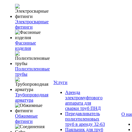
Электросварные
фитинги
Фасонные
изделия
Полиэтиленовые
трубы
Услуги
Аренда
Трубопроводная
электромуфтового
арматура
аппарата для
сварки труб ПНД
Передавливатель
О на
Обжимные
полиэтиленовых
фитинги
труб в аренду 32-63
Паяльник для труб