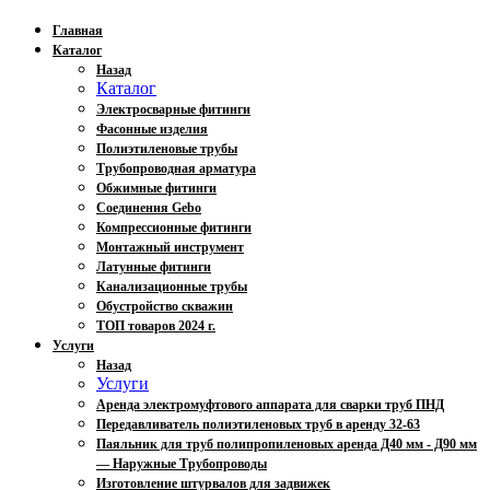
Главная
Каталог
Назад
Каталог
Электросварные фитинги
Фасонные изделия
Полиэтиленовые трубы
Трубопроводная арматура
Обжимные фитинги
Соединения Gebo
Компрессионные фитинги
Монтажный инструмент
Латунные фитинги
Канализационные трубы
Обустройство скважин
ТОП товаров 2024 г.
Услуги
Назад
Услуги
Аренда электромуфтового аппарата для сварки труб ПНД
Передавливатель полиэтиленовых труб в аренду 32-63
Паяльник для труб полипропиленовых аренда Д40 мм - Д90 мм
— Наружные Трубопроводы
Изготовление штурвалов для задвижек