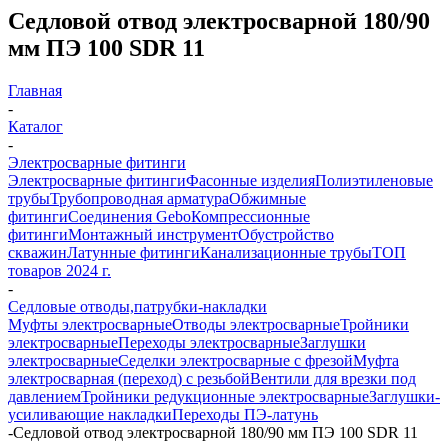
Седловой отвод электросварной 180/90
мм ПЭ 100 SDR 11
Главная
-
Каталог
-
Электросварные фитинги
Электросварные фитинги
Фасонные изделия
Полиэтиленовые
трубы
Трубопроводная арматура
Обжимные
фитинги
Соединения Gebo
Компрессионные
фитинги
Монтажный инструмент
Обустройство
скважин
Латунные фитинги
Канализационные трубы
ТОП
товаров 2024 г.
-
Седловые отводы,патрубки-накладки
Муфты электросварные
Отводы электросварные
Тройники
электросварные
Переходы электросварные
Заглушки
электросварные
Седелки электросварные с фрезой
Муфта
электросварная (переход) с резьбой
Вентили для врезки под
давлением
Тройники редукционные электросварные
Заглушки-
усиливающие накладки
Переходы ПЭ-латунь
-
Седловой отвод электросварной 180/90 мм ПЭ 100 SDR 11