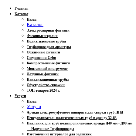
Главная
Каталог
Назад
Каталог
Электросварные фитинги
Фасонные изделия
Полиэтиленовые трубы
Трубопроводная арматура
Обжимные фитинги
Соединения Gebo
Компрессионные фитинги
Монтажный инструмент
Латунные фитинги
Канализационные трубы
Обустройство скважин
ТОП товаров 2024 г.
Услуги
Назад
Услуги
Аренда электромуфтового аппарата для сварки труб ПНД
Передавливатель полиэтиленовых труб в аренду 32-63
Паяльник для труб полипропиленовых аренда Д40 мм - Д90 мм
— Наружные Трубопроводы
Изготовление штурвалов для задвижек