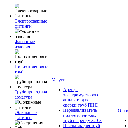
Электросварные
фитинги
Фасонные
изделия
Полиэтиленовые
трубы
Услуги
Аренда
Трубопроводная
электромуфтового
арматура
аппарата для
сварки труб ПНД
Передавливатель
О на
Обжимные
полиэтиленовых
фитинги
труб в аренду 32-63
Паяльник для труб