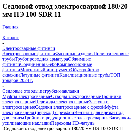
Седловой отвод электросварной 180/20
мм ПЭ 100 SDR 11
Главная
-
Каталог
-
Электросварные фитинги
Электросварные фитинги
Фасонные изделия
Полиэтиленовые
трубы
Трубопроводная арматура
Обжимные
фитинги
Соединения Gebo
Компрессионные
фитинги
Монтажный инструмент
Обустройство
скважин
Латунные фитинги
Канализационные трубы
ТОП
товаров 2024 г.
-
Седловые отводы,патрубки-накладки
Муфты электросварные
Отводы электросварные
Тройники
электросварные
Переходы электросварные
Заглушки
электросварные
Седелки электросварные с фрезой
Муфта
электросварная (переход) с резьбой
Вентили для врезки под
давлением
Тройники редукционные электросварные
Заглушки-
усиливающие накладки
Переходы ПЭ-латунь
-
Седловой отвод электросварной 180/20 мм ПЭ 100 SDR 11