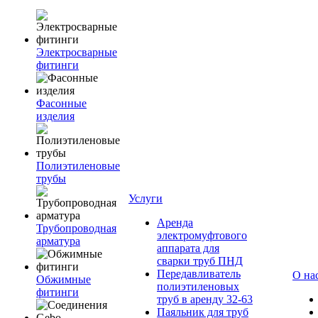
Электросварные
фитинги
Фасонные
изделия
Полиэтиленовые
трубы
Услуги
Аренда
Трубопроводная
электромуфтового
арматура
аппарата для
сварки труб ПНД
Передавливатель
О на
Обжимные
полиэтиленовых
фитинги
труб в аренду 32-63
Паяльник для труб