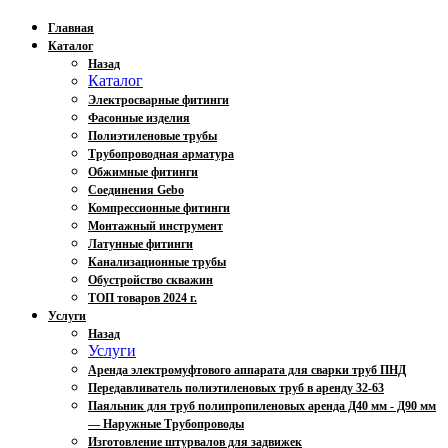
Главная
Каталог
Назад
Каталог
Электросварные фитинги
Фасонные изделия
Полиэтиленовые трубы
Трубопроводная арматура
Обжимные фитинги
Соединения Gebo
Компрессионные фитинги
Монтажный инструмент
Латунные фитинги
Канализационные трубы
Обустройство скважин
ТОП товаров 2024 г.
Услуги
Назад
Услуги
Аренда электромуфтового аппарата для сварки труб ПНД
Передавливатель полиэтиленовых труб в аренду 32-63
Паяльник для труб полипропиленовых аренда Д40 мм - Д90 мм
— Наружные Трубопроводы
Изготовление штурвалов для задвижек