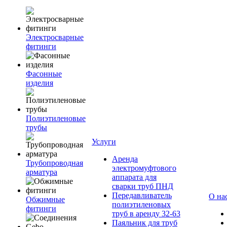
Электросварные
фитинги
Фасонные
изделия
Полиэтиленовые
трубы
Услуги
Аренда
Трубопроводная
электромуфтового
арматура
аппарата для
сварки труб ПНД
Передавливатель
О на
Обжимные
полиэтиленовых
фитинги
труб в аренду 32-63
Паяльник для труб