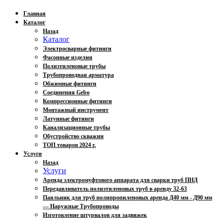
Главная
Каталог
Назад
Каталог
Электросварные фитинги
Фасонные изделия
Полиэтиленовые трубы
Трубопроводная арматура
Обжимные фитинги
Соединения Gebo
Компрессионные фитинги
Монтажный инструмент
Латунные фитинги
Канализационные трубы
Обустройство скважин
ТОП товаров 2024 г.
Услуги
Назад
Услуги
Аренда электромуфтового аппарата для сварки труб ПНД
Передавливатель полиэтиленовых труб в аренду 32-63
Паяльник для труб полипропиленовых аренда Д40 мм - Д90 мм
— Наружные Трубопроводы
Изготовление штурвалов для задвижек