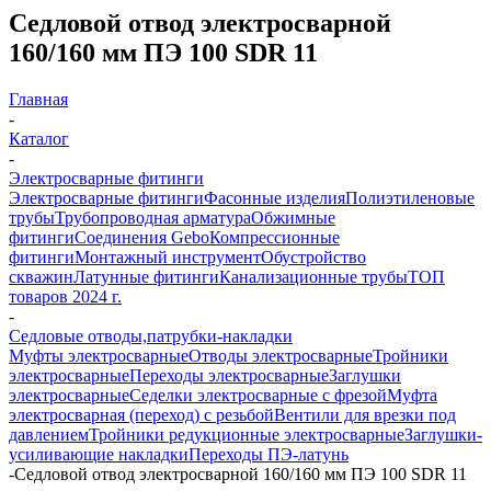
Седловой отвод электросварной
160/160 мм ПЭ 100 SDR 11
Главная
-
Каталог
-
Электросварные фитинги
Электросварные фитинги
Фасонные изделия
Полиэтиленовые
трубы
Трубопроводная арматура
Обжимные
фитинги
Соединения Gebo
Компрессионные
фитинги
Монтажный инструмент
Обустройство
скважин
Латунные фитинги
Канализационные трубы
ТОП
товаров 2024 г.
-
Седловые отводы,патрубки-накладки
Муфты электросварные
Отводы электросварные
Тройники
электросварные
Переходы электросварные
Заглушки
электросварные
Седелки электросварные с фрезой
Муфта
электросварная (переход) с резьбой
Вентили для врезки под
давлением
Тройники редукционные электросварные
Заглушки-
усиливающие накладки
Переходы ПЭ-латунь
-
Седловой отвод электросварной 160/160 мм ПЭ 100 SDR 11