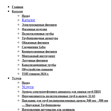
Главная
Каталог
Назад
Каталог
Электросварные фитинги
Фасонные изделия
Полиэтиленовые трубы
Трубопроводная арматура
Обжимные фитинги
Соединения Gebo
Компрессионные фитинги
Монтажный инструмент
Латунные фитинги
Канализационные трубы
Обустройство скважин
ТОП товаров 2024 г.
Услуги
Назад
Услуги
Аренда электромуфтового аппарата для сварки труб ПНД
Передавливатель полиэтиленовых труб в аренду 32-63
Паяльник для труб полипропиленовых аренда Д40 мм - Д90 мм
— Наружные Трубопроводы
Изготовление штурвалов для задвижек