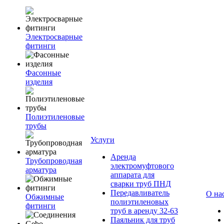
Электросварные
фитинги
Фасонные
изделия
Полиэтиленовые
трубы
Услуги
Аренда
Трубопроводная
электромуфтового
арматура
аппарата для
сварки труб ПНД
Передавливатель
О на
Обжимные
полиэтиленовых
фитинги
труб в аренду 32-63
Паяльник для труб