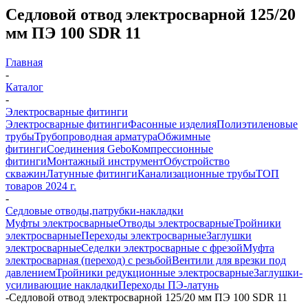
Седловой отвод электросварной 125/20
мм ПЭ 100 SDR 11
Главная
-
Каталог
-
Электросварные фитинги
Электросварные фитинги
Фасонные изделия
Полиэтиленовые
трубы
Трубопроводная арматура
Обжимные
фитинги
Соединения Gebo
Компрессионные
фитинги
Монтажный инструмент
Обустройство
скважин
Латунные фитинги
Канализационные трубы
ТОП
товаров 2024 г.
-
Седловые отводы,патрубки-накладки
Муфты электросварные
Отводы электросварные
Тройники
электросварные
Переходы электросварные
Заглушки
электросварные
Седелки электросварные с фрезой
Муфта
электросварная (переход) с резьбой
Вентили для врезки под
давлением
Тройники редукционные электросварные
Заглушки-
усиливающие накладки
Переходы ПЭ-латунь
-
Седловой отвод электросварной 125/20 мм ПЭ 100 SDR 11