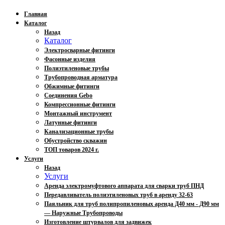
Главная
Каталог
Назад
Каталог
Электросварные фитинги
Фасонные изделия
Полиэтиленовые трубы
Трубопроводная арматура
Обжимные фитинги
Соединения Gebo
Компрессионные фитинги
Монтажный инструмент
Латунные фитинги
Канализационные трубы
Обустройство скважин
ТОП товаров 2024 г.
Услуги
Назад
Услуги
Аренда электромуфтового аппарата для сварки труб ПНД
Передавливатель полиэтиленовых труб в аренду 32-63
Паяльник для труб полипропиленовых аренда Д40 мм - Д90 мм
— Наружные Трубопроводы
Изготовление штурвалов для задвижек