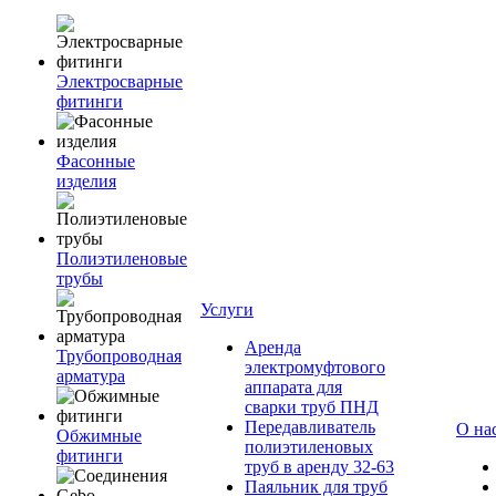
Электросварные
фитинги
Фасонные
изделия
Полиэтиленовые
трубы
Услуги
Аренда
Трубопроводная
электромуфтового
арматура
аппарата для
сварки труб ПНД
Передавливатель
О на
Обжимные
полиэтиленовых
фитинги
труб в аренду 32-63
Паяльник для труб