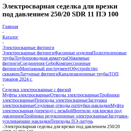
Электросварная седелка для врезки
под давлением 250/20 SDR 11 ПЭ 100
Главная
-
Каталог
-
Электросварные фитинги
Электросварные фитинги
Фасонные изделия
Полиэтиленовые
трубы
Трубопроводная арматура
Обжимные
фитинги
Соединения Gebo
Компрессионные
фитинги
Монтажный инструмент
Обустройство
скважин
Латунные фитинги
Канализационные трубы
ТОП
товаров 2024 г.
-
Седелки электросварные с фрезой
Муфты электросварные
Отводы электросварные
Тройники
электросварные
Переходы электросварные
Заглушки
электросварные
Седловые отводы,патрубки-накладки
Муфта
электросварная (переход) с резьбой
Вентили для врезки под
давлением
Тройники редукционные электросварные
Заглушки-
усиливающие накладки
Переходы ПЭ-латунь
-
Электросварная седелка для врезки под давлением 250/20