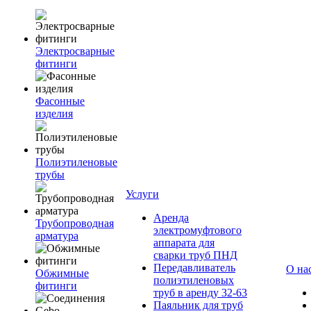
Электросварные
фитинги
Фасонные
изделия
Полиэтиленовые
трубы
Услуги
Аренда
Трубопроводная
электромуфтового
арматура
аппарата для
сварки труб ПНД
Передавливатель
О на
Обжимные
полиэтиленовых
фитинги
труб в аренду 32-63
Паяльник для труб