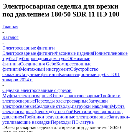
Электросварная седелка для врезки
под давлением 180/50 SDR 11 ПЭ 100
Главная
-
Каталог
-
Электросварные фитинги
Электросварные фитинги
Фасонные изделия
Полиэтиленовые
трубы
Трубопроводная арматура
Обжимные
фитинги
Соединения Gebo
Компрессионные
фитинги
Монтажный инструмент
Обустройство
скважин
Латунные фитинги
Канализационные трубы
ТОП
товаров 2024 г.
-
Седелки электросварные с фрезой
Муфты электросварные
Отводы электросварные
Тройники
электросварные
Переходы электросварные
Заглушки
электросварные
Седловые отводы,патрубки-накладки
Муфта
электросварная (переход) с резьбой
Вентили для врезки под
давлением
Тройники редукционные электросварные
Заглушки-
усиливающие накладки
Переходы ПЭ-латунь
-
Электросварная седелка для врезки под давлением 180/50