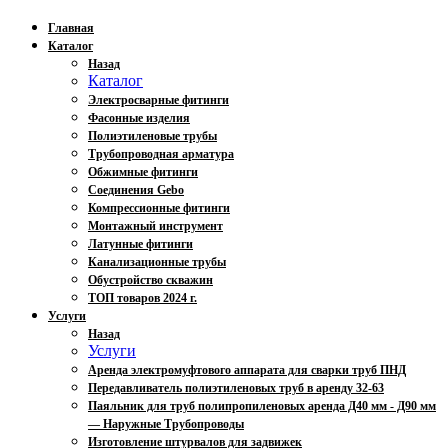
Главная
Каталог
Назад
Каталог
Электросварные фитинги
Фасонные изделия
Полиэтиленовые трубы
Трубопроводная арматура
Обжимные фитинги
Соединения Gebo
Компрессионные фитинги
Монтажный инструмент
Латунные фитинги
Канализационные трубы
Обустройство скважин
ТОП товаров 2024 г.
Услуги
Назад
Услуги
Аренда электромуфтового аппарата для сварки труб ПНД
Передавливатель полиэтиленовых труб в аренду 32-63
Паяльник для труб полипропиленовых аренда Д40 мм - Д90 мм
— Наружные Трубопроводы
Изготовление штурвалов для задвижек