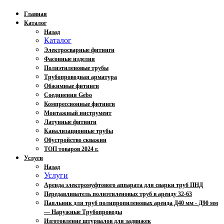
Главная
Каталог
Назад
Каталог
Электросварные фитинги
Фасонные изделия
Полиэтиленовые трубы
Трубопроводная арматура
Обжимные фитинги
Соединения Gebo
Компрессионные фитинги
Монтажный инструмент
Латунные фитинги
Канализационные трубы
Обустройство скважин
ТОП товаров 2024 г.
Услуги
Назад
Услуги
Аренда электромуфтового аппарата для сварки труб ПНД
Передавливатель полиэтиленовых труб в аренду 32-63
Паяльник для труб полипропиленовых аренда Д40 мм - Д90 мм
— Наружные Трубопроводы
Изготовление штурвалов для задвижек