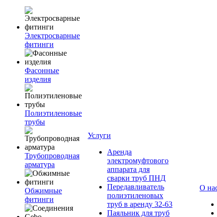
Электросварные
фитинги
Фасонные
изделия
Полиэтиленовые
трубы
Услуги
Аренда
Трубопроводная
электромуфтового
арматура
аппарата для
сварки труб ПНД
Передавливатель
О на
Обжимные
полиэтиленовых
фитинги
труб в аренду 32-63
Паяльник для труб