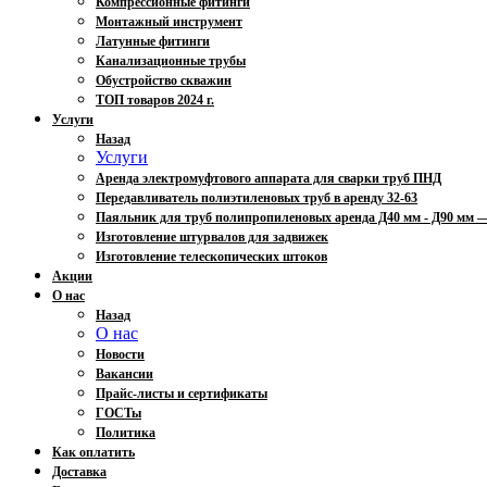
Компрессионные фитинги
Монтажный инструмент
Латунные фитинги
Канализационные трубы
Обустройство скважин
ТОП товаров 2024 г.
Услуги
Назад
Услуги
Аренда электромуфтового аппарата для сварки труб ПНД
Передавливатель полиэтиленовых труб в аренду 32-63
Паяльник для труб полипропиленовых аренда Д40 мм - Д90 мм
Изготовление штурвалов для задвижек
Изготовление телескопических штоков
Акции
О нас
Назад
О нас
Новости
Вакансии
Прайс-листы и сертификаты
ГОСТы
Политика
Как оплатить
Доставка