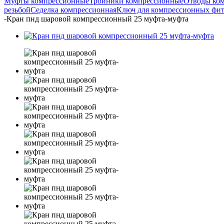
Муфты компрессионные
Тройники компрессионные
Отводы ко
резьбой
Седелка компрессионная
Ключ для компрессионных фи
-
Кран пнд шаровой компрессионный 25 муфта-муфта