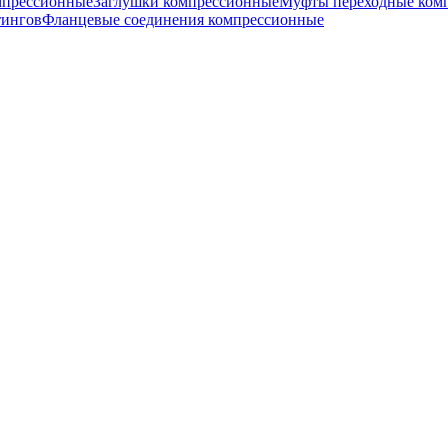
мпрессионные
Заглушки компрессионные
Муфты переходные ком
тингов
Фланцевые соединения компрессионные