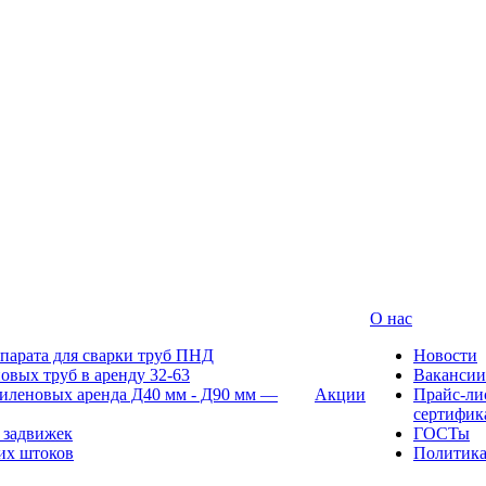
О нас
парата для сварки труб ПНД
Новости
овых труб в аренду 32-63
Вакансии
иленовых аренда Д40 мм - Д90 мм —
Акции
Прайс-ли
сертифик
 задвижек
ГОСТы
их штоков
Политик