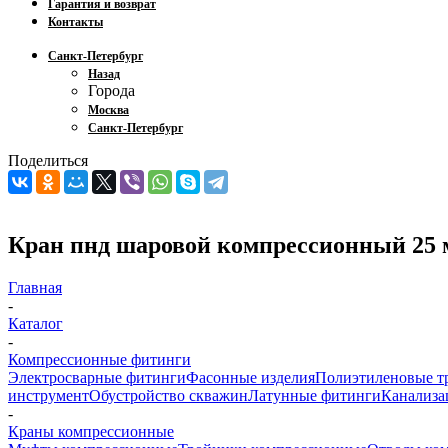
Гарантия и возврат
Контакты
Санкт-Петербург
Назад
Города
Москва
Санкт-Петербург
Поделиться
Кран пнд шаровой компрессионный 25 
Главная
-
Каталог
-
Компрессионные фитинги
Электросварные фитинги
Фасонные изделия
Полиэтиленовые т
инструмент
Обустройство скважин
Латунные фитинги
Канализа
-
Краны компрессионные