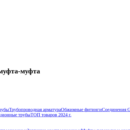
муфта-муфта
рубы
Трубопроводная арматура
Обжимные фитинги
Соединения 
ционные трубы
ТОП товаров 2024 г.