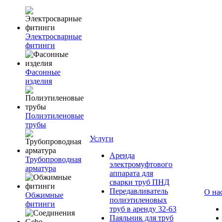
Электросварные
фитинги
Фасонные
изделия
Полиэтиленовые
трубы
Услуги
Аренда
Трубопроводная
электромуфтового
арматура
аппарата для
сварки труб ПНД
Передавливатель
О на
Обжимные
полиэтиленовых
фитинги
труб в аренду 32-63
Паяльник для труб