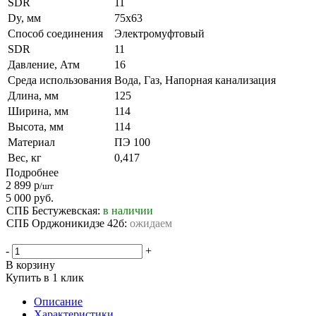
SDR
11
Dy, мм
75х63
Способ соединения
Электромуфтовый
SDR
11
Давление, Атм
16
Среда использования
Вода, Газ, Напорная канализация
Длина, мм
125
Ширина, мм
114
Высота, мм
114
Материал
ПЭ 100
Вес, кг
0,417
Подробнее
2 899
р
/шт
5 000
руб.
СПБ Бестужевская:
в наличии
СПБ Орджоникидзе 42б:
ожидаем
-
+
В корзину
Купить в 1 клик
Описание
Характеристики