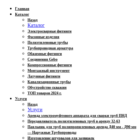
Главная
Каталог
Назад
Каталог
Электросварные фитинги
Фасонные изделия
Полиэтиленовые трубы
Трубопроводная арматура
Обжимные фитинги
Соединения Gebo
Компрессионные фитинги
Монтажный инструмент
Латунные фитинги
Канализационные трубы
Обустройство скважин
ТОП товаров 2024 г.
Услуги
Назад
Услуги
Аренда электромуфтового аппарата для сварки труб ПНД
Передавливатель полиэтиленовых труб в аренду 32-63
Паяльник для труб полипропиленовых аренда Д40 мм - Д90 мм
— Наружные Трубопроводы
Изготовление штурвалов для задвижек