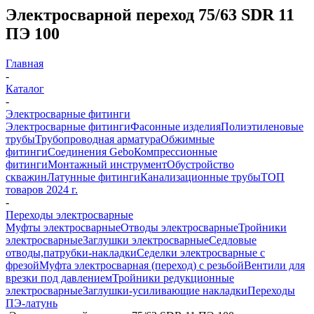
Электросварной переход 75/63 SDR 11
ПЭ 100
Главная
-
Каталог
-
Электросварные фитинги
Электросварные фитинги
Фасонные изделия
Полиэтиленовые
трубы
Трубопроводная арматура
Обжимные
фитинги
Соединения Gebo
Компрессионные
фитинги
Монтажный инструмент
Обустройство
скважин
Латунные фитинги
Канализационные трубы
ТОП
товаров 2024 г.
-
Переходы электросварные
Муфты электросварные
Отводы электросварные
Тройники
электросварные
Заглушки электросварные
Седловые
отводы,патрубки-накладки
Седелки электросварные с
фрезой
Муфта электросварная (переход) с резьбой
Вентили для
врезки под давлением
Тройники редукционные
электросварные
Заглушки-усиливающие накладки
Переходы
ПЭ-латунь