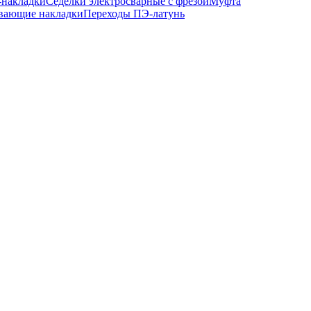
-накладки
Седелки электросварные с фрезой
Муфта
вающие накладки
Переходы ПЭ-латунь