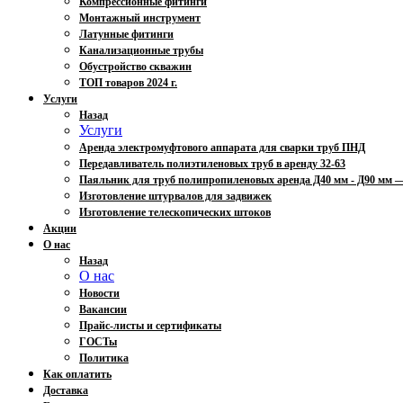
Компрессионные фитинги
Монтажный инструмент
Латунные фитинги
Канализационные трубы
Обустройство скважин
ТОП товаров 2024 г.
Услуги
Назад
Услуги
Аренда электромуфтового аппарата для сварки труб ПНД
Передавливатель полиэтиленовых труб в аренду 32-63
Паяльник для труб полипропиленовых аренда Д40 мм - Д90 мм
Изготовление штурвалов для задвижек
Изготовление телескопических штоков
Акции
О нас
Назад
О нас
Новости
Вакансии
Прайс-листы и сертификаты
ГОСТы
Политика
Как оплатить
Доставка