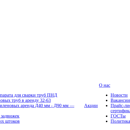
О нас
парата для сварки труб ПНД
Новости
овых труб в аренду 32-63
Вакансии
иленовых аренда Д40 мм - Д90 мм —
Акции
Прайс-ли
сертифик
 задвижек
ГОСТы
их штоков
Политик