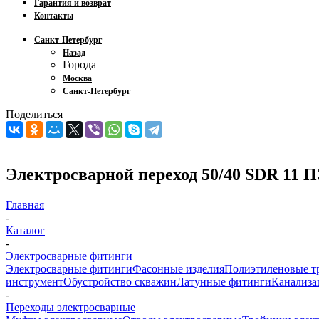
Гарантия и возврат
Контакты
Санкт-Петербург
Назад
Города
Москва
Санкт-Петербург
Поделиться
Электросварной переход 50/40 SDR 11 ПЭ
Главная
-
Каталог
-
Электросварные фитинги
Электросварные фитинги
Фасонные изделия
Полиэтиленовые т
инструмент
Обустройство скважин
Латунные фитинги
Канализа
-
Переходы электросварные