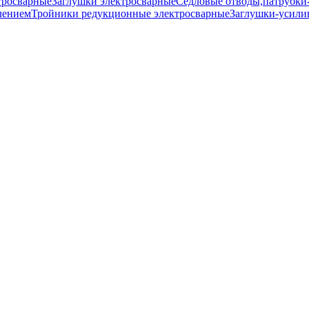
тросварные
Заглушки электросварные
Седловые отводы,патрубки
лением
Тройники редукционные электросварные
Заглушки-усили