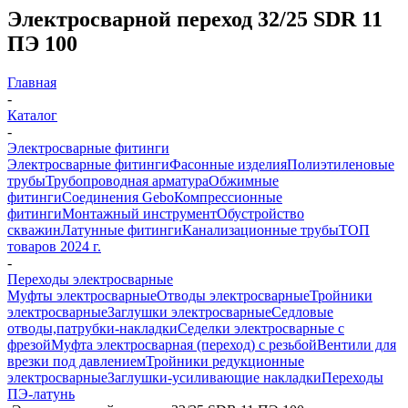
Электросварной переход 32/25 SDR 11
ПЭ 100
Главная
-
Каталог
-
Электросварные фитинги
Электросварные фитинги
Фасонные изделия
Полиэтиленовые
трубы
Трубопроводная арматура
Обжимные
фитинги
Соединения Gebo
Компрессионные
фитинги
Монтажный инструмент
Обустройство
скважин
Латунные фитинги
Канализационные трубы
ТОП
товаров 2024 г.
-
Переходы электросварные
Муфты электросварные
Отводы электросварные
Тройники
электросварные
Заглушки электросварные
Седловые
отводы,патрубки-накладки
Седелки электросварные с
фрезой
Муфта электросварная (переход) с резьбой
Вентили для
врезки под давлением
Тройники редукционные
электросварные
Заглушки-усиливающие накладки
Переходы
ПЭ-латунь