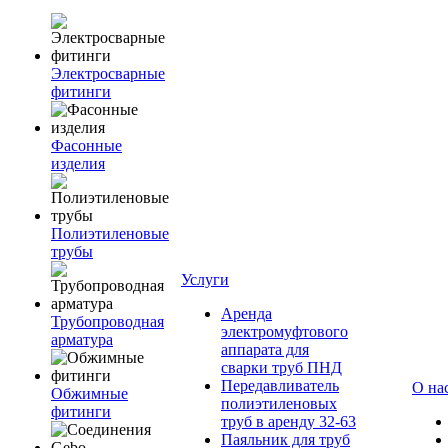
Электросварные
фитинги
Фасонные
изделия
Полиэтиленовые
трубы
Услуги
Аренда
Трубопроводная
электромуфтового
арматура
аппарата для
сварки труб ПНД
Передавливатель
О на
Обжимные
полиэтиленовых
фитинги
труб в аренду 32-63
Паяльник для труб