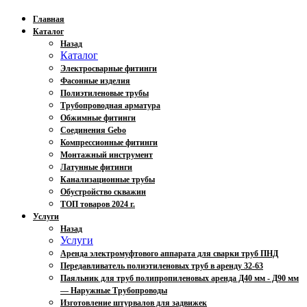
Главная
Каталог
Назад
Каталог
Электросварные фитинги
Фасонные изделия
Полиэтиленовые трубы
Трубопроводная арматура
Обжимные фитинги
Соединения Gebo
Компрессионные фитинги
Монтажный инструмент
Латунные фитинги
Канализационные трубы
Обустройство скважин
ТОП товаров 2024 г.
Услуги
Назад
Услуги
Аренда электромуфтового аппарата для сварки труб ПНД
Передавливатель полиэтиленовых труб в аренду 32-63
Паяльник для труб полипропиленовых аренда Д40 мм - Д90 мм
— Наружные Трубопроводы
Изготовление штурвалов для задвижек