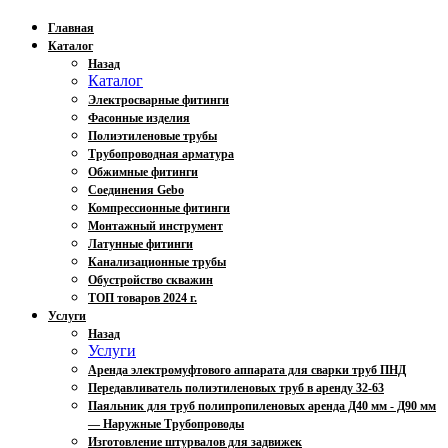
Главная
Каталог
Назад
Каталог
Электросварные фитинги
Фасонные изделия
Полиэтиленовые трубы
Трубопроводная арматура
Обжимные фитинги
Соединения Gebo
Компрессионные фитинги
Монтажный инструмент
Латунные фитинги
Канализационные трубы
Обустройство скважин
ТОП товаров 2024 г.
Услуги
Назад
Услуги
Аренда электромуфтового аппарата для сварки труб ПНД
Передавливатель полиэтиленовых труб в аренду 32-63
Паяльник для труб полипропиленовых аренда Д40 мм - Д90 мм
— Наружные Трубопроводы
Изготовление штурвалов для задвижек