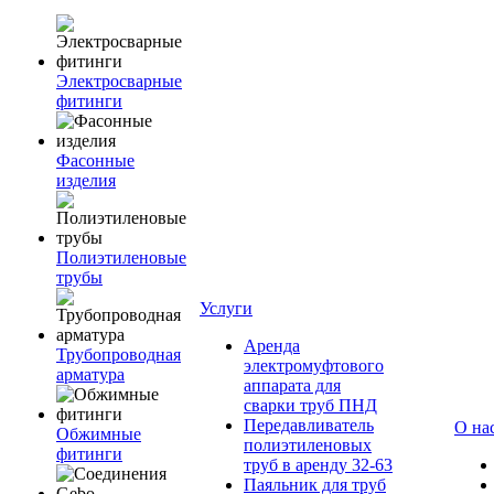
Электросварные
фитинги
Фасонные
изделия
Полиэтиленовые
трубы
Услуги
Аренда
Трубопроводная
электромуфтового
арматура
аппарата для
сварки труб ПНД
Передавливатель
О на
Обжимные
полиэтиленовых
фитинги
труб в аренду 32-63
Паяльник для труб