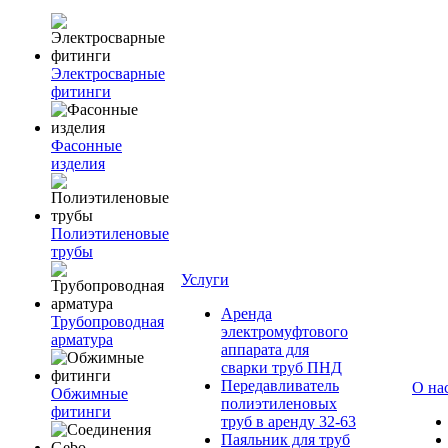
Электросварные
фитинги
Фасонные
изделия
Полиэтиленовые
трубы
Услуги
Аренда
Трубопроводная
электромуфтового
арматура
аппарата для
сварки труб ПНД
Передавливатель
О на
Обжимные
полиэтиленовых
фитинги
труб в аренду 32-63
Паяльник для труб