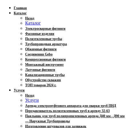
Главная
Каталог
Назад
Каталог
Электросварные фитинги
Фасонные изделия
Полиэтиленовые трубы
Трубопроводная арматура
Обжимные фитинги
Соединения Gebo
Компрессионные фитинги
Монтажный инструмент
Латунные фитинги
Канализационные трубы
Обустройство скважин
ТОП товаров 2024 г.
Услуги
Назад
Услуги
Аренда электромуфтового аппарата для сварки труб ПНД
Передавливатель полиэтиленовых труб в аренду 32-63
Паяльник для труб полипропиленовых аренда Д40 мм - Д90 мм
— Наружные Трубопроводы
Изготовление штурвалов для задвижек