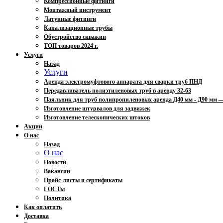
Компрессионные фитинги
Монтажный инструмент
Латунные фитинги
Канализационные трубы
Обустройство скважин
ТОП товаров 2024 г.
Услуги
Назад
Услуги
Аренда электромуфтового аппарата для сварки труб ПНД
Передавливатель полиэтиленовых труб в аренду 32-63
Паяльник для труб полипропиленовых аренда Д40 мм - Д90 мм
Изготовление штурвалов для задвижек
Изготовление телескопических штоков
Акции
О нас
Назад
О нас
Новости
Вакансии
Прайс-листы и сертификаты
ГОСТы
Политика
Как оплатить
Доставка