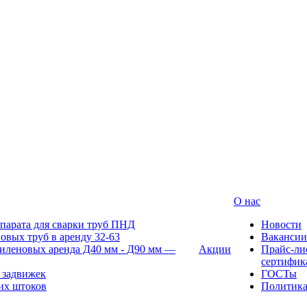
О нас
парата для сварки труб ПНД
Новости
овых труб в аренду 32-63
Вакансии
иленовых аренда Д40 мм - Д90 мм —
Акции
Прайс-ли
сертифик
 задвижек
ГОСТы
их штоков
Политик