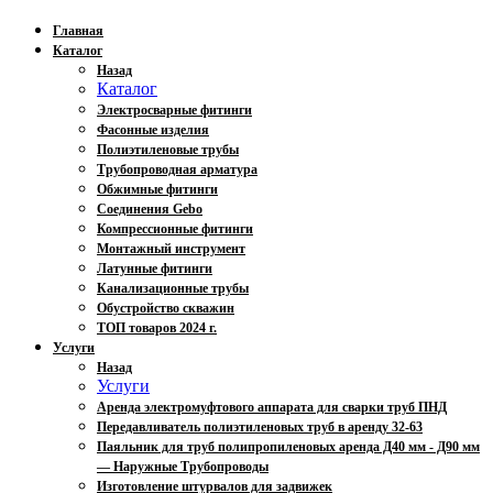
Главная
Каталог
Назад
Каталог
Электросварные фитинги
Фасонные изделия
Полиэтиленовые трубы
Трубопроводная арматура
Обжимные фитинги
Соединения Gebo
Компрессионные фитинги
Монтажный инструмент
Латунные фитинги
Канализационные трубы
Обустройство скважин
ТОП товаров 2024 г.
Услуги
Назад
Услуги
Аренда электромуфтового аппарата для сварки труб ПНД
Передавливатель полиэтиленовых труб в аренду 32-63
Паяльник для труб полипропиленовых аренда Д40 мм - Д90 мм
— Наружные Трубопроводы
Изготовление штурвалов для задвижек