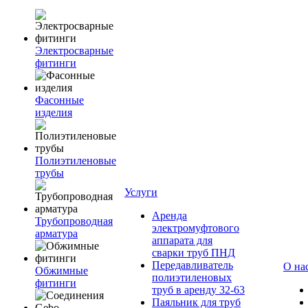
Электросварные
фитинги
Фасонные
изделия
Полиэтиленовые
трубы
Услуги
Аренда
Трубопроводная
электромуфтового
арматура
аппарата для
сварки труб ПНД
Передавливатель
О на
Обжимные
полиэтиленовых
фитинги
труб в аренду 32-63
Паяльник для труб