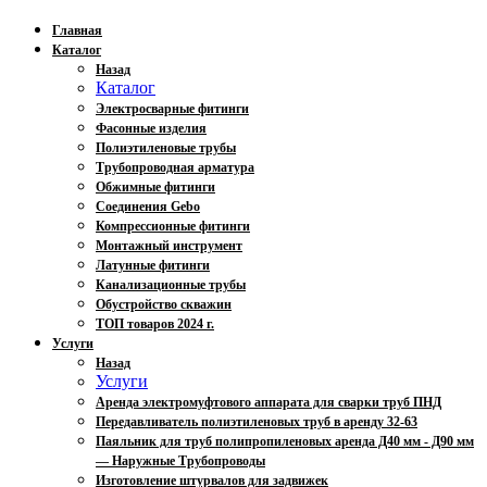
Главная
Каталог
Назад
Каталог
Электросварные фитинги
Фасонные изделия
Полиэтиленовые трубы
Трубопроводная арматура
Обжимные фитинги
Соединения Gebo
Компрессионные фитинги
Монтажный инструмент
Латунные фитинги
Канализационные трубы
Обустройство скважин
ТОП товаров 2024 г.
Услуги
Назад
Услуги
Аренда электромуфтового аппарата для сварки труб ПНД
Передавливатель полиэтиленовых труб в аренду 32-63
Паяльник для труб полипропиленовых аренда Д40 мм - Д90 мм
— Наружные Трубопроводы
Изготовление штурвалов для задвижек