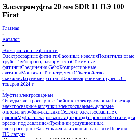
Электромуфта 20 мм SDR 11 ПЭ 100
Firat
Главная
-
Каталог
-
Электросварные фитинги
Электросварные фитинги
Фасонные изделия
Полиэтиленовые
трубы
Трубопроводная арматура
Обжимные
фитинги
Соединения Gebo
Компрессионные
фитинги
Монтажный инструмент
Обустройство
скважин
Латунные фитинги
Канализационные трубы
ТОП
товаров 2024 г.
-
Муфты электросварные
Отводы электросварные
Тройники электросварные
Переходы
электросварные
Заглушки электросварные
Седловые
отводы,патрубки-накладки
Седелки электросварные с
фрезой
Муфта электросварная (переход) с резьбой
Вентили для
врезки под давлением
Тройники редукционные
электросварные
Заглушки-усиливающие накладки
Переходы
ПЭ-латунь