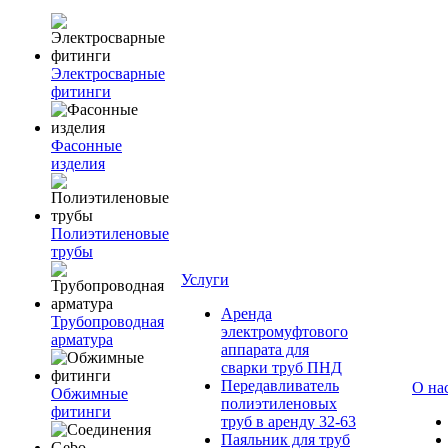
Электросварные
фитинги
Фасонные
изделия
Полиэтиленовые
трубы
Услуги
Аренда
Трубопроводная
электромуфтового
арматура
аппарата для
сварки труб ПНД
Передавливатель
О на
Обжимные
полиэтиленовых
фитинги
труб в аренду 32-63
Паяльник для труб