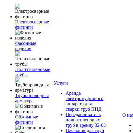
Электросварные
фитинги
Фасонные
изделия
Полиэтиленовые
трубы
Услуги
Аренда
Трубопроводная
электромуфтового
арматура
аппарата для
сварки труб ПНД
Передавливатель
О на
Обжимные
полиэтиленовых
фитинги
труб в аренду 32-63
Паяльник для труб