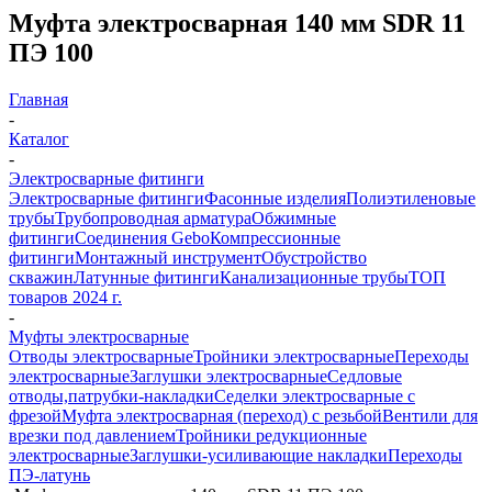
Муфта электросварная 140 мм SDR 11
ПЭ 100
Главная
-
Каталог
-
Электросварные фитинги
Электросварные фитинги
Фасонные изделия
Полиэтиленовые
трубы
Трубопроводная арматура
Обжимные
фитинги
Соединения Gebo
Компрессионные
фитинги
Монтажный инструмент
Обустройство
скважин
Латунные фитинги
Канализационные трубы
ТОП
товаров 2024 г.
-
Муфты электросварные
Отводы электросварные
Тройники электросварные
Переходы
электросварные
Заглушки электросварные
Седловые
отводы,патрубки-накладки
Седелки электросварные с
фрезой
Муфта электросварная (переход) с резьбой
Вентили для
врезки под давлением
Тройники редукционные
электросварные
Заглушки-усиливающие накладки
Переходы
ПЭ-латунь