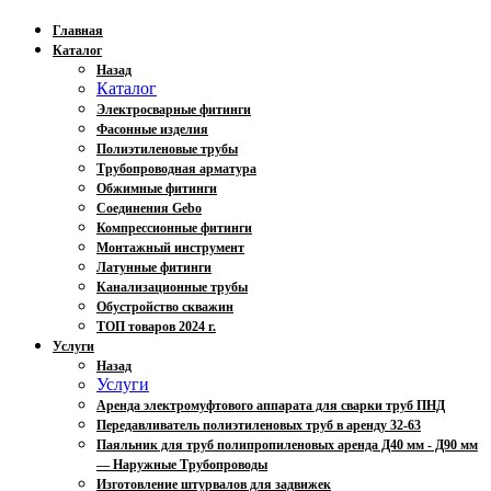
Главная
Каталог
Назад
Каталог
Электросварные фитинги
Фасонные изделия
Полиэтиленовые трубы
Трубопроводная арматура
Обжимные фитинги
Соединения Gebo
Компрессионные фитинги
Монтажный инструмент
Латунные фитинги
Канализационные трубы
Обустройство скважин
ТОП товаров 2024 г.
Услуги
Назад
Услуги
Аренда электромуфтового аппарата для сварки труб ПНД
Передавливатель полиэтиленовых труб в аренду 32-63
Паяльник для труб полипропиленовых аренда Д40 мм - Д90 мм
— Наружные Трубопроводы
Изготовление штурвалов для задвижек