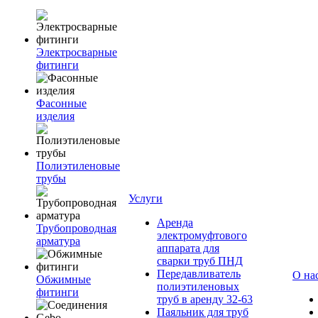
Электросварные
фитинги
Фасонные
изделия
Полиэтиленовые
трубы
Услуги
Аренда
Трубопроводная
электромуфтового
арматура
аппарата для
сварки труб ПНД
Передавливатель
О на
Обжимные
полиэтиленовых
фитинги
труб в аренду 32-63
Паяльник для труб