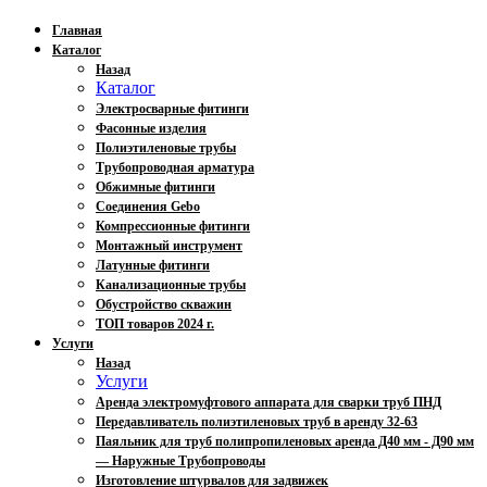
Главная
Каталог
Назад
Каталог
Электросварные фитинги
Фасонные изделия
Полиэтиленовые трубы
Трубопроводная арматура
Обжимные фитинги
Соединения Gebo
Компрессионные фитинги
Монтажный инструмент
Латунные фитинги
Канализационные трубы
Обустройство скважин
ТОП товаров 2024 г.
Услуги
Назад
Услуги
Аренда электромуфтового аппарата для сварки труб ПНД
Передавливатель полиэтиленовых труб в аренду 32-63
Паяльник для труб полипропиленовых аренда Д40 мм - Д90 мм
— Наружные Трубопроводы
Изготовление штурвалов для задвижек