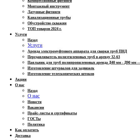
Компрессионные фитинги
Монтажный инструмент
Латунные фитинги
Канализационные трубы
Обустройство скважин
ТОП товаров 2024 г.
Услуги
Назад
Услуги
Аренда электромуфтового аппарата для сварки труб ПНД
Передавливатель полиэтиленовых труб в аренду 32-63
Паяльник для труб полипропиленовых аренда Д40 мм - Д90 мм
Изготовление штурвалов для задвижек
Изготовление телескопических штоков
Акции
О нас
Назад
О нас
Новости
Вакансии
Прайс-листы и сертификаты
ГОСТы
Политика
Как оплатить
Доставка