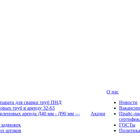
О нас
парата для сварки труб ПНД
Новости
овых труб в аренду 32-63
Вакансии
иленовых аренда Д40 мм - Д90 мм —
Акции
Прайс-ли
сертифик
 задвижек
ГОСТы
их штоков
Политик