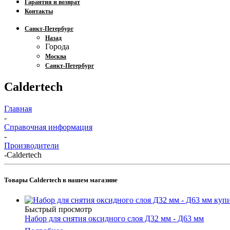
Гарантия и возврат
Контакты
Санкт-Петербург
Назад
Города
Москва
Санкт-Петербург
Caldertech
Главная
-
Справочная информация
-
Производители
-
Caldertech
Товары Caldertech в нашем магазине
Быстрый просмотр
Набор для снятия оксидного слоя Д32 мм - Д63 мм