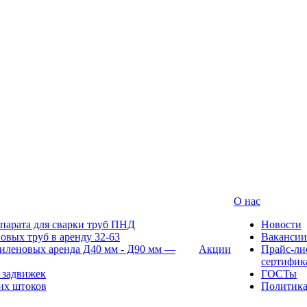
О нас
парата для сварки труб ПНД
Новости
овых труб в аренду 32-63
Вакансии
иленовых аренда Д40 мм - Д90 мм —
Акции
Прайс-ли
сертифик
 задвижек
ГОСТы
их штоков
Политик