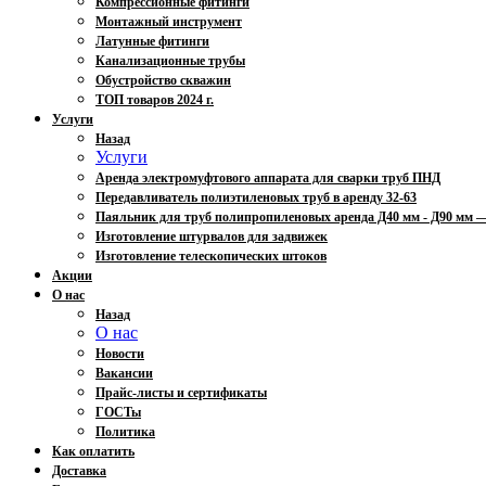
Компрессионные фитинги
Монтажный инструмент
Латунные фитинги
Канализационные трубы
Обустройство скважин
ТОП товаров 2024 г.
Услуги
Назад
Услуги
Аренда электромуфтового аппарата для сварки труб ПНД
Передавливатель полиэтиленовых труб в аренду 32-63
Паяльник для труб полипропиленовых аренда Д40 мм - Д90 мм
Изготовление штурвалов для задвижек
Изготовление телескопических штоков
Акции
О нас
Назад
О нас
Новости
Вакансии
Прайс-листы и сертификаты
ГОСТы
Политика
Как оплатить
Доставка