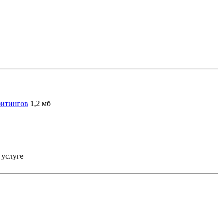
фитингов
1,2 мб
 услуге