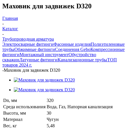
Маховик для задвижек D320
Главная
-
Каталог
-
Трубопроводная арматура
Электросварные фитинги
Фасонные изделия
Полиэтиленовые
трубы
Обжимные фитинги
Соединения Gebo
Компрессионные
фитинги
Монтажный инструмент
Обустройство
скважин
Латунные фитинги
Канализационные трубы
ТОП
товаров 2024 г.
-
Маховик для задвижек D320
Dn, мм
320
Среда использования
Вода, Газ, Напорная канализация
Высота, мм
30
Материал
Чугун
Вес, кг
5,48