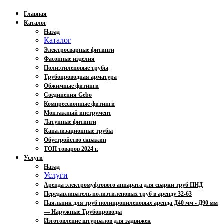
Главная
Каталог
Назад
Каталог
Электросварные фитинги
Фасонные изделия
Полиэтиленовые трубы
Трубопроводная арматура
Обжимные фитинги
Соединения Gebo
Компрессионные фитинги
Монтажный инструмент
Латунные фитинги
Канализационные трубы
Обустройство скважин
ТОП товаров 2024 г.
Услуги
Назад
Услуги
Аренда электромуфтового аппарата для сварки труб ПНД
Передавливатель полиэтиленовых труб в аренду 32-63
Паяльник для труб полипропиленовых аренда Д40 мм - Д90 мм
— Наружные Трубопроводы
Изготовление штурвалов для задвижек