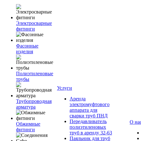
Электросварные
фитинги
Фасонные
изделия
Полиэтиленовые
трубы
Услуги
Аренда
Трубопроводная
электромуфтового
арматура
аппарата для
сварки труб ПНД
Передавливатель
О на
Обжимные
полиэтиленовых
фитинги
труб в аренду 32-63
Паяльник для труб