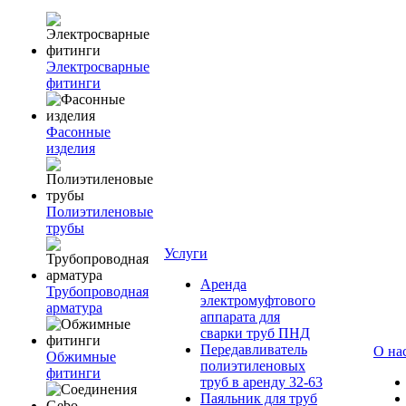
Электросварные
фитинги
Фасонные
изделия
Полиэтиленовые
трубы
Услуги
Аренда
Трубопроводная
электромуфтового
арматура
аппарата для
сварки труб ПНД
Передавливатель
О на
Обжимные
полиэтиленовых
фитинги
труб в аренду 32-63
Паяльник для труб