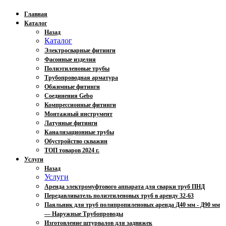
Главная
Каталог
Назад
Каталог
Электросварные фитинги
Фасонные изделия
Полиэтиленовые трубы
Трубопроводная арматура
Обжимные фитинги
Соединения Gebo
Компрессионные фитинги
Монтажный инструмент
Латунные фитинги
Канализационные трубы
Обустройство скважин
ТОП товаров 2024 г.
Услуги
Назад
Услуги
Аренда электромуфтового аппарата для сварки труб ПНД
Передавливатель полиэтиленовых труб в аренду 32-63
Паяльник для труб полипропиленовых аренда Д40 мм - Д90 мм
— Наружные Трубопроводы
Изготовление штурвалов для задвижек