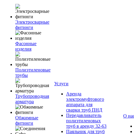
Электросварные
фитинги
Фасонные
изделия
Полиэтиленовые
трубы
Услуги
Аренда
Трубопроводная
электромуфтового
арматура
аппарата для
сварки труб ПНД
Передавливатель
О на
Обжимные
полиэтиленовых
фитинги
труб в аренду 32-63
Паяльник для труб