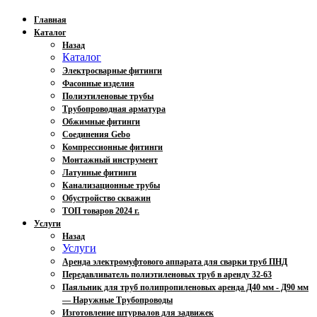
Главная
Каталог
Назад
Каталог
Электросварные фитинги
Фасонные изделия
Полиэтиленовые трубы
Трубопроводная арматура
Обжимные фитинги
Соединения Gebo
Компрессионные фитинги
Монтажный инструмент
Латунные фитинги
Канализационные трубы
Обустройство скважин
ТОП товаров 2024 г.
Услуги
Назад
Услуги
Аренда электромуфтового аппарата для сварки труб ПНД
Передавливатель полиэтиленовых труб в аренду 32-63
Паяльник для труб полипропиленовых аренда Д40 мм - Д90 мм
— Наружные Трубопроводы
Изготовление штурвалов для задвижек