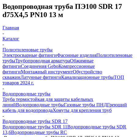
Водопроводная труба ПЭ100 SDR 17
d75Х4,5 PN10 13 м
Главная
-
Каталог
-
Полиэтиленовые трубы
Электросварные фитинги
Фасонные изделия
Полиэтиленовые
трубы
Трубопроводная арматура
Обжимные
фитинги
Соединения Gebo
Компрессионные
фитинги
Монтажный инструмент
Обустройство
скважин
Латунные фитинги
Канализационные трубы
ТОП
товаров 2024 г.
-
Водопроводные трубы
Труба термостойкая для защиты кабельных
линий
Водопроводные трубы
Газовые трубы ПНД
Греющий
кабель для водопровода
Хомуты для крепления труб
-
Водопроводные трубы SDR 17
Водопроводные трубы SDR 11
Водопроводные трубы SDR
13,6
Водопроводные трубы RC