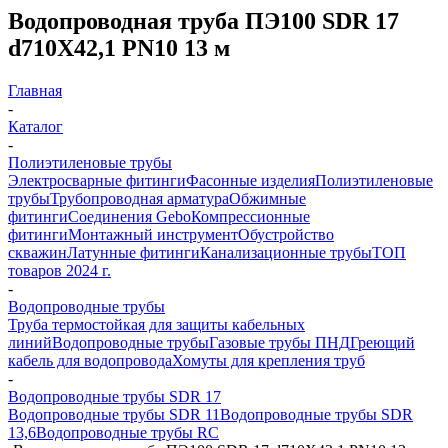
Водопроводная труба ПЭ100 SDR 17
d710Х42,1 PN10 13 м
Главная
-
Каталог
-
Полиэтиленовые трубы
Электросварные фитинги
Фасонные изделия
Полиэтиленовые
трубы
Трубопроводная арматура
Обжимные
фитинги
Соединения Gebo
Компрессионные
фитинги
Монтажный инструмент
Обустройство
скважин
Латунные фитинги
Канализационные трубы
ТОП
товаров 2024 г.
-
Водопроводные трубы
Труба термостойкая для защиты кабельных
линий
Водопроводные трубы
Газовые трубы ПНД
Греющий
кабель для водопровода
Хомуты для крепления труб
-
Водопроводные трубы SDR 17
Водопроводные трубы SDR 11
Водопроводные трубы SDR
13,6
Водопроводные трубы RC