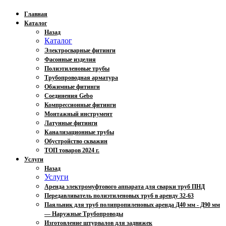
Главная
Каталог
Назад
Каталог
Электросварные фитинги
Фасонные изделия
Полиэтиленовые трубы
Трубопроводная арматура
Обжимные фитинги
Соединения Gebo
Компрессионные фитинги
Монтажный инструмент
Латунные фитинги
Канализационные трубы
Обустройство скважин
ТОП товаров 2024 г.
Услуги
Назад
Услуги
Аренда электромуфтового аппарата для сварки труб ПНД
Передавливатель полиэтиленовых труб в аренду 32-63
Паяльник для труб полипропиленовых аренда Д40 мм - Д90 мм
— Наружные Трубопроводы
Изготовление штурвалов для задвижек