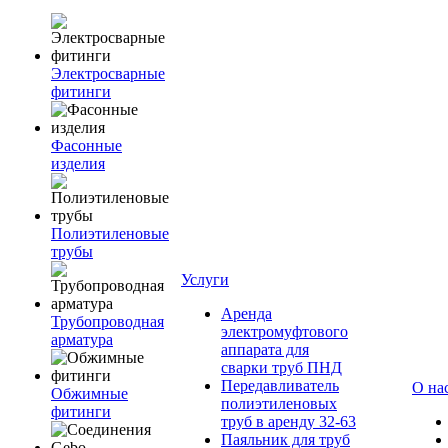
Электросварные
фитинги
Фасонные
изделия
Полиэтиленовые
трубы
Услуги
Аренда
Трубопроводная
электромуфтового
арматура
аппарата для
сварки труб ПНД
Передавливатель
О на
Обжимные
полиэтиленовых
фитинги
труб в аренду 32-63
Паяльник для труб