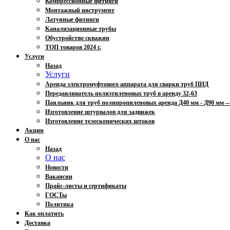
Компрессионные фитинги
Монтажный инструмент
Латунные фитинги
Канализационные трубы
Обустройство скважин
ТОП товаров 2024 г.
Услуги
Назад
Услуги
Аренда электромуфтового аппарата для сварки труб ПНД
Передавливатель полиэтиленовых труб в аренду 32-63
Паяльник для труб полипропиленовых аренда Д40 мм - Д90 мм
Изготовление штурвалов для задвижек
Изготовление телескопических штоков
Акции
О нас
Назад
О нас
Новости
Вакансии
Прайс-листы и сертификаты
ГОСТы
Политика
Как оплатить
Доставка