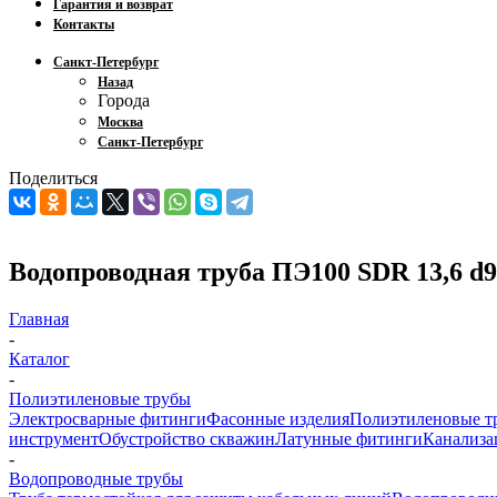
Гарантия и возврат
Контакты
Санкт-Петербург
Назад
Города
Москва
Санкт-Петербург
Поделиться
Водопроводная труба ПЭ100 SDR 13,6 d9
Главная
-
Каталог
-
Полиэтиленовые трубы
Электросварные фитинги
Фасонные изделия
Полиэтиленовые т
инструмент
Обустройство скважин
Латунные фитинги
Канализа
-
Водопроводные трубы