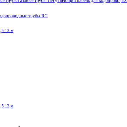
ые трубы
Газовые трубы ПНД
Греющий кабель для водопровода
Х
одопроводные трубы RC