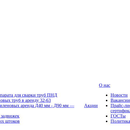
О нас
парата для сварки труб ПНД
Новости
овых труб в аренду 32-63
Вакансии
иленовых аренда Д40 мм - Д90 мм —
Акции
Прайс-ли
сертифик
 задвижек
ГОСТы
их штоков
Политик