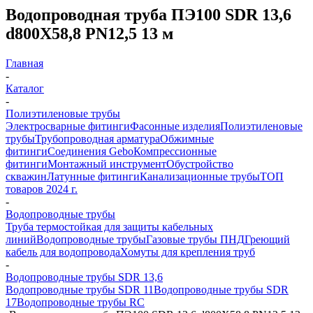
Водопроводная труба ПЭ100 SDR 13,6
d800Х58,8 PN12,5 13 м
Главная
-
Каталог
-
Полиэтиленовые трубы
Электросварные фитинги
Фасонные изделия
Полиэтиленовые
трубы
Трубопроводная арматура
Обжимные
фитинги
Соединения Gebo
Компрессионные
фитинги
Монтажный инструмент
Обустройство
скважин
Латунные фитинги
Канализационные трубы
ТОП
товаров 2024 г.
-
Водопроводные трубы
Труба термостойкая для защиты кабельных
линий
Водопроводные трубы
Газовые трубы ПНД
Греющий
кабель для водопровода
Хомуты для крепления труб
-
Водопроводные трубы SDR 13,6
Водопроводные трубы SDR 11
Водопроводные трубы SDR
17
Водопроводные трубы RC