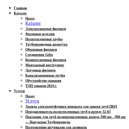
Главная
Каталог
Назад
Каталог
Электросварные фитинги
Фасонные изделия
Полиэтиленовые трубы
Трубопроводная арматура
Обжимные фитинги
Соединения Gebo
Компрессионные фитинги
Монтажный инструмент
Латунные фитинги
Канализационные трубы
Обустройство скважин
ТОП товаров 2024 г.
Услуги
Назад
Услуги
Аренда электромуфтового аппарата для сварки труб ПНД
Передавливатель полиэтиленовых труб в аренду 32-63
Паяльник для труб полипропиленовых аренда Д40 мм - Д90 мм
— Наружные Трубопроводы
Изготовление штурвалов для задвижек