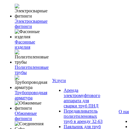
Электросварные
фитинги
Фасонные
изделия
Полиэтиленовые
трубы
Услуги
Аренда
Трубопроводная
электромуфтового
арматура
аппарата для
сварки труб ПНД
Передавливатель
О на
Обжимные
полиэтиленовых
фитинги
труб в аренду 32-63
Паяльник для труб