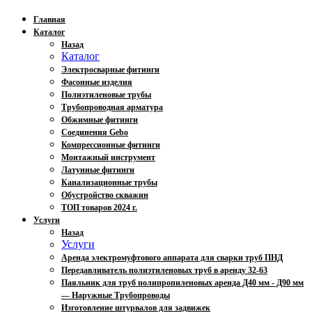
Главная
Каталог
Назад
Каталог
Электросварные фитинги
Фасонные изделия
Полиэтиленовые трубы
Трубопроводная арматура
Обжимные фитинги
Соединения Gebo
Компрессионные фитинги
Монтажный инструмент
Латунные фитинги
Канализационные трубы
Обустройство скважин
ТОП товаров 2024 г.
Услуги
Назад
Услуги
Аренда электромуфтового аппарата для сварки труб ПНД
Передавливатель полиэтиленовых труб в аренду 32-63
Паяльник для труб полипропиленовых аренда Д40 мм - Д90 мм
— Наружные Трубопроводы
Изготовление штурвалов для задвижек