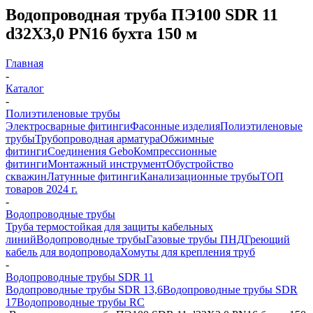
Водопроводная труба ПЭ100 SDR 11
d32Х3,0 PN16 бухта 150 м
Главная
-
Каталог
-
Полиэтиленовые трубы
Электросварные фитинги
Фасонные изделия
Полиэтиленовые
трубы
Трубопроводная арматура
Обжимные
фитинги
Соединения Gebo
Компрессионные
фитинги
Монтажный инструмент
Обустройство
скважин
Латунные фитинги
Канализационные трубы
ТОП
товаров 2024 г.
-
Водопроводные трубы
Труба термостойкая для защиты кабельных
линий
Водопроводные трубы
Газовые трубы ПНД
Греющий
кабель для водопровода
Хомуты для крепления труб
-
Водопроводные трубы SDR 11
Водопроводные трубы SDR 13,6
Водопроводные трубы SDR
17
Водопроводные трубы RC