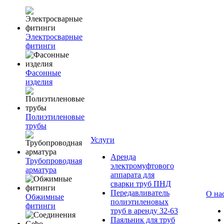
Электросварные
фитинги
Фасонные
изделия
Полиэтиленовые
трубы
Услуги
Аренда
Трубопроводная
электромуфтового
арматура
аппарата для
сварки труб ПНД
Передавливатель
О на
Обжимные
полиэтиленовых
фитинги
труб в аренду 32-63
Паяльник для труб