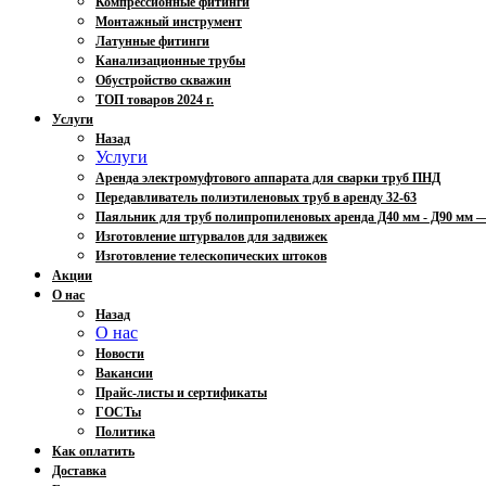
Компрессионные фитинги
Монтажный инструмент
Латунные фитинги
Канализационные трубы
Обустройство скважин
ТОП товаров 2024 г.
Услуги
Назад
Услуги
Аренда электромуфтового аппарата для сварки труб ПНД
Передавливатель полиэтиленовых труб в аренду 32-63
Паяльник для труб полипропиленовых аренда Д40 мм - Д90 мм
Изготовление штурвалов для задвижек
Изготовление телескопических штоков
Акции
О нас
Назад
О нас
Новости
Вакансии
Прайс-листы и сертификаты
ГОСТы
Политика
Как оплатить
Доставка