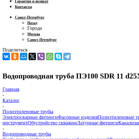
Гарантия и возврат
Контакты
Санкт-Петербург
Назад
Города
Москва
Санкт-Петербург
Поделиться
Водопроводная труба ПЭ100 SDR 11 d25Х
Главная
-
Каталог
-
Полиэтиленовые трубы
Электросварные фитинги
Фасонные изделия
Полиэтиленовые т
инструмент
Обустройство скважин
Латунные фитинги
Канализа
-
Водопроводные трубы