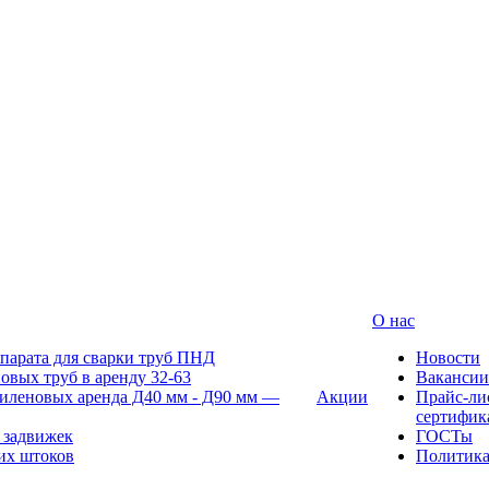
О нас
парата для сварки труб ПНД
Новости
овых труб в аренду 32-63
Вакансии
иленовых аренда Д40 мм - Д90 мм —
Акции
Прайс-ли
сертифик
 задвижек
ГОСТы
их штоков
Политик