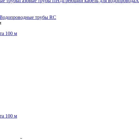
ые трубы
Газовые трубы ПНД
Греющий кабель для водопровода
Х
Водопроводные трубы RC
м