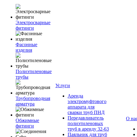
Электросварные
фитинги
Фасонные
изделия
Полиэтиленовые
трубы
Услуги
Аренда
Трубопроводная
электромуфтового
арматура
аппарата для
сварки труб ПНД
Передавливатель
О на
Обжимные
полиэтиленовых
фитинги
труб в аренду 32-63
Паяльник для труб