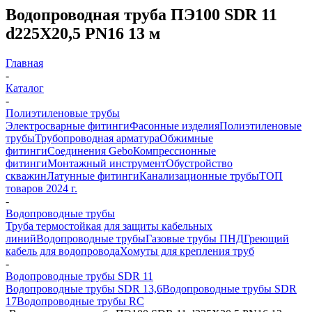
Водопроводная труба ПЭ100 SDR 11
d225Х20,5 PN16 13 м
Главная
-
Каталог
-
Полиэтиленовые трубы
Электросварные фитинги
Фасонные изделия
Полиэтиленовые
трубы
Трубопроводная арматура
Обжимные
фитинги
Соединения Gebo
Компрессионные
фитинги
Монтажный инструмент
Обустройство
скважин
Латунные фитинги
Канализационные трубы
ТОП
товаров 2024 г.
-
Водопроводные трубы
Труба термостойкая для защиты кабельных
линий
Водопроводные трубы
Газовые трубы ПНД
Греющий
кабель для водопровода
Хомуты для крепления труб
-
Водопроводные трубы SDR 11
Водопроводные трубы SDR 13,6
Водопроводные трубы SDR
17
Водопроводные трубы RC