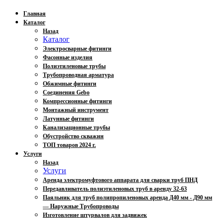
Главная
Каталог
Назад
Каталог
Электросварные фитинги
Фасонные изделия
Полиэтиленовые трубы
Трубопроводная арматура
Обжимные фитинги
Соединения Gebo
Компрессионные фитинги
Монтажный инструмент
Латунные фитинги
Канализационные трубы
Обустройство скважин
ТОП товаров 2024 г.
Услуги
Назад
Услуги
Аренда электромуфтового аппарата для сварки труб ПНД
Передавливатель полиэтиленовых труб в аренду 32-63
Паяльник для труб полипропиленовых аренда Д40 мм - Д90 мм
— Наружные Трубопроводы
Изготовление штурвалов для задвижек