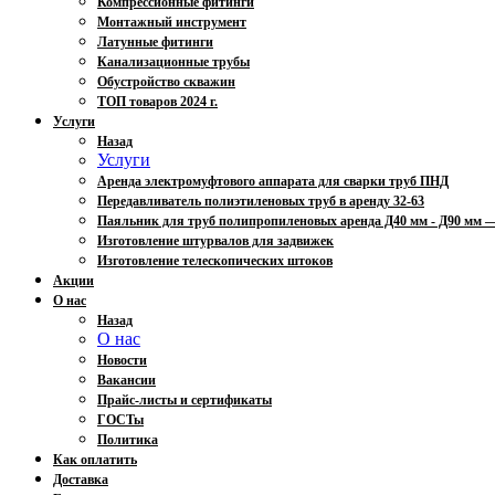
Компрессионные фитинги
Монтажный инструмент
Латунные фитинги
Канализационные трубы
Обустройство скважин
ТОП товаров 2024 г.
Услуги
Назад
Услуги
Аренда электромуфтового аппарата для сварки труб ПНД
Передавливатель полиэтиленовых труб в аренду 32-63
Паяльник для труб полипропиленовых аренда Д40 мм - Д90 мм
Изготовление штурвалов для задвижек
Изготовление телескопических штоков
Акции
О нас
Назад
О нас
Новости
Вакансии
Прайс-листы и сертификаты
ГОСТы
Политика
Как оплатить
Доставка