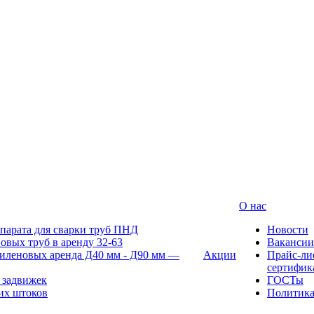
О нас
парата для сварки труб ПНД
Новости
овых труб в аренду 32-63
Вакансии
иленовых аренда Д40 мм - Д90 мм —
Акции
Прайс-ли
сертифик
 задвижек
ГОСТы
их штоков
Политик